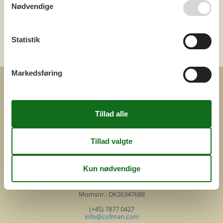
Nødvendige
Kategori
Statistik
Alle
Attraktioner
Markedsføring
COFMAN.COM
ved
Feline Holidays A/S
Nygade 8b. 2. th
DK-7400 Herning
Danmark
Cofman.com
Momsnr.: DK26347688
(+45) 7877 0427
info@cofman.com