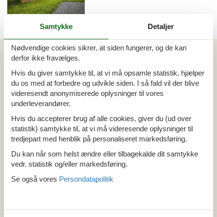
Samtykke
Detaljer
Emne nr.: 532-207656
Nødvendige cookies sikrer, at siden fungerer, og de kan
Artikeltyper
derfor ikke fravælges.
Alle
Hvis du giver samtykke til, at vi må opsamle statistik, hjælper
Sommerhus
du os med at forbedre og udvikle siden. I så fald vil der blive
Din Cofman ferie
videresendt anonymiserede oplysninger til vores
underleverandører.
Område
Hvis du accepterer brug af alle cookies, giver du (ud over
Alle
statistik) samtykke til, at vi må videresende oplysninger til
Østrig
tredjepart med henblik på personaliseret markedsføring.
Salzburg
Du kan når som helst ændre eller tilbagekalde dit samtykke
Saalbach
vedr. statistik og/eller markedsføring.
Se også vores
Persondatapolitik
Tema
Alle
Hund
Last minute