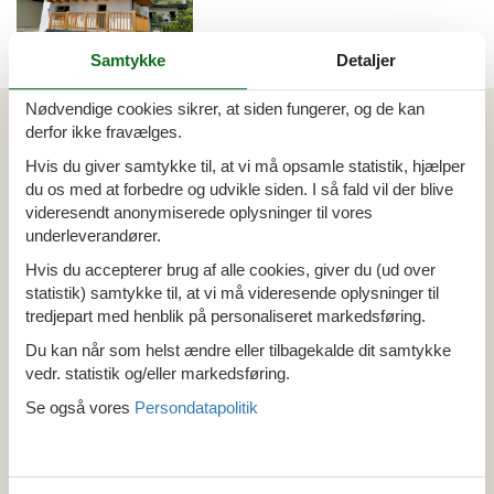
Samtykke
Detaljer
Emne nr.: 301-
AT5710.290.1
Nødvendige cookies sikrer, at siden fungerer, og de kan
Artikeltyper
derfor ikke fravælges.
Alle
Hvis du giver samtykke til, at vi må opsamle statistik, hjælper
Sommerhus
du os med at forbedre og udvikle siden. I så fald vil der blive
Din Cofman ferie
videresendt anonymiserede oplysninger til vores
underleverandører.
Område
Hvis du accepterer brug af alle cookies, giver du (ud over
Alle
statistik) samtykke til, at vi må videresende oplysninger til
Østrig
tredjepart med henblik på personaliseret markedsføring.
Salzburg
Du kan når som helst ændre eller tilbagekalde dit samtykke
Wengerberg
vedr. statistik og/eller markedsføring.
Se også vores
Persondatapolitik
Tema
Alle
Hund
Last minute