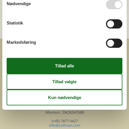
Nødvendige
Kategori
Statistik
Alle
Attraktioner
Markedsføring
COFMAN.COM
ved
Feline Holidays A/S
Nygade 8b. 2. th
DK-7400 Herning
Danmark
Cofman.com
Momsnr.: DK26347688
(+45) 7877 0427
info@cofman.com