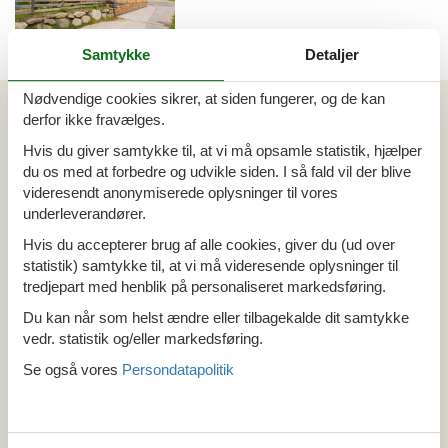
Samtykke
Detaljer
Emne nr.: 301-
AT6290.837.1
Nødvendige cookies sikrer, at siden fungerer, og de kan
Artikeltyper
derfor ikke fravælges.
Alle
Hvis du giver samtykke til, at vi må opsamle statistik, hjælper
Sommerhus
du os med at forbedre og udvikle siden. I så fald vil der blive
Din Cofman ferie
videresendt anonymiserede oplysninger til vores
underleverandører.
Område
Hvis du accepterer brug af alle cookies, giver du (ud over
Alle
statistik) samtykke til, at vi må videresende oplysninger til
Østrig
tredjepart med henblik på personaliseret markedsføring.
Tyrol
Du kan når som helst ændre eller tilbagekalde dit samtykke
Ramsberg
vedr. statistik og/eller markedsføring.
Se også vores
Persondatapolitik
Tema
Alle
Hund
Last minute