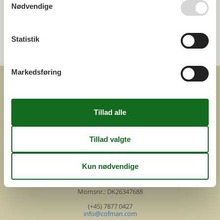
Nødvendige
Kategori
Statistik
Alle
Attraktioner
Markedsføring
COFMAN.COM
ved
Feline Holidays A/S
Nygade 8b. 2. th
DK-7400 Herning
Danmark
Cofman.com
Momsnr.: DK26347688
(+45) 7877 0427
info@cofman.com