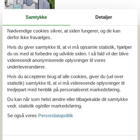
Samtykke
Detaljer
Emne nr.: 301-
AT6450.730.6
Nødvendige cookies sikrer, at siden fungerer, og de kan
Artikeltyper
derfor ikke fravælges.
Alle
Hvis du giver samtykke til, at vi må opsamle statistik, hjælper
Sommerhus
du os med at forbedre og udvikle siden. I så fald vil der blive
Din Cofman ferie
videresendt anonymiserede oplysninger til vores
underleverandører.
Område
Hvis du accepterer brug af alle cookies, giver du (ud over
Alle
statistik) samtykke til, at vi må videresende oplysninger til
Østrig
tredjepart med henblik på personaliseret markedsføring.
Tyrol
Du kan når som helst ændre eller tilbagekalde dit samtykke
Wald
vedr. statistik og/eller markedsføring.
Se også vores
Persondatapolitik
Tema
Alle
Hund
Pool