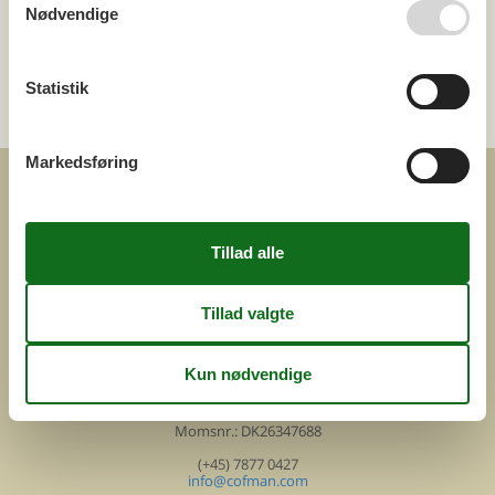
Nødvendige
Kategori
Statistik
Alle
Attraktioner
Markedsføring
COFMAN.COM
ved
Feline Holidays A/S
Nygade 8b. 2. th
DK-7400 Herning
Danmark
Cofman.com
Momsnr.: DK26347688
(+45) 7877 0427
info@cofman.com