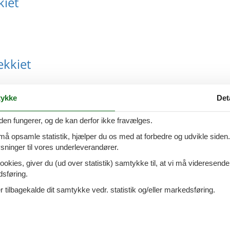
kiet
ekkiet
ykke
Det
den fungerer, og de kan derfor ikke fravælges.
us i Tjekkiet
 må opsamle statistik, hjælper du os med at forbedre og udvikle siden. I
ninger til vores underleverandører.
ookies, giver du (ud over statistik) samtykke til, at vi må videresende
dsføring.
et
 tilbagekalde dit samtykke vedr. statistik og/eller markedsføring.