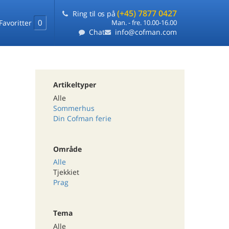
(+45) 7877 0427
Ring til os på
0
Favoritter
Man. - fre. 10.00-16.00
Chat
info@cofman.com
Artikeltyper
Alle
Sommerhus
Din Cofman ferie
Område
Alle
Tjekkiet
Prag
Tema
Alle