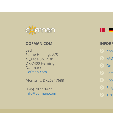
COFMAN.COM
INFOR
ved
Kon
Feline Holidays A/S
FA
Nygade 8b. 2. th
DK-7400 Herning
Om
Danmark
Cofman.com
Per
Coo
Momsnr.: DK26347688
Blo
(+45) 7877 0427
info@cofman.com
15%