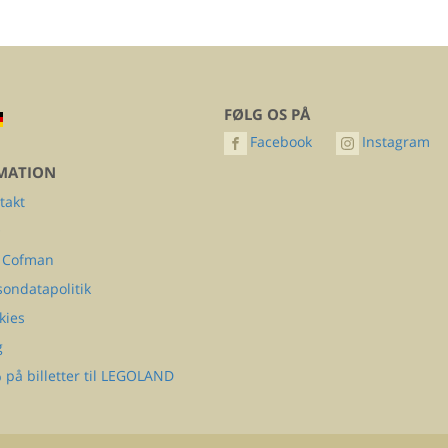
FØLG OS PÅ
Facebook
Instagram
MATION
takt
Q
 Cofman
sondatapolitik
kies
g
 på billetter til LEGOLAND