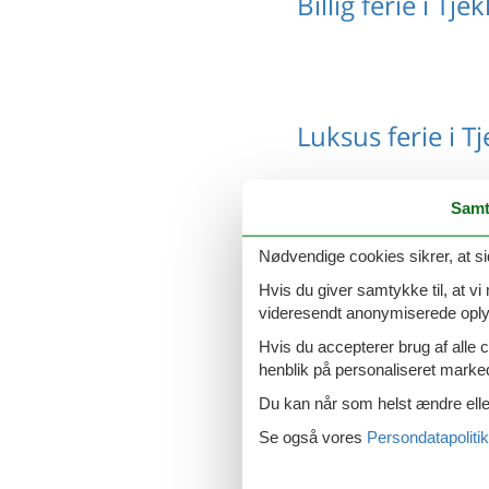
Billig ferie i Tjek
Luksus ferie i Tj
Samt
Nødvendige cookies sikrer, at si
Luksus sommerh
Hvis du giver samtykke til, at vi
videresendt anonymiserede oplys
Hvis du accepterer brug af alle c
henblik på personaliseret marke
Poolhus i Tjekki
Du kan når som helst ændre eller
Se også vores
Persondatapolitik