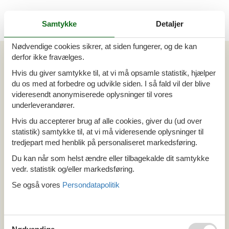
Samtykke
Detaljer
Nødvendige cookies sikrer, at siden fungerer, og de kan
Artikeltyper
derfor ikke fravælges.
Alle
Hvis du giver samtykke til, at vi må opsamle statistik, hjælper
Sommerhus
du os med at forbedre og udvikle siden. I så fald vil der blive
Din Cofman ferie
videresendt anonymiserede oplysninger til vores
underleverandører.
Område
Hvis du accepterer brug af alle cookies, giver du (ud over
statistik) samtykke til, at vi må videresende oplysninger til
Alle
tredjepart med henblik på personaliseret markedsføring.
Ungarn
Budapest
Du kan når som helst ændre eller tilbagekalde dit samtykke
vedr. statistik og/eller markedsføring.
Tema
Se også vores
Persondatapolitik
Alle
Hund
Last minute