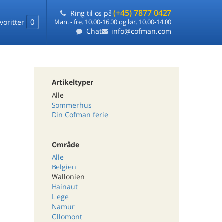
(+45) 7877 0427
Ring til os på
0
voritter
Man. - fre. 10.00-16.00 og lør. 10.00-14.00
Chat
info@cofman.com
Artikeltyper
Alle
Sommerhus
Din Cofman ferie
Område
Alle
Belgien
Wallonien
Hainaut
Liege
Namur
Ollomont