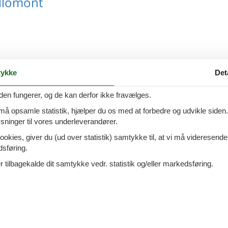
llomont
Namur
ykke
Det
den fungerer, og de kan derfor ikke fravælges.
 må opsamle statistik, hjælper du os med at forbedre og udvikle siden. I
allonien
ninger til vores underleverandører.
ookies, giver du (ud over statistik) samtykke til, at vi må videresende
dsføring.
 tilbagekalde dit samtykke vedr. statistik og/eller markedsføring.
ege