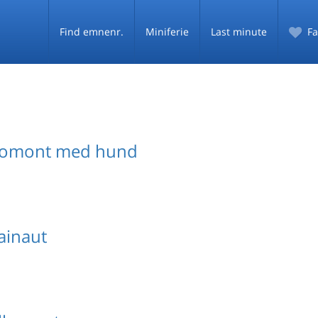
Find emnenr.
Miniferie
Last minute
Fa
lomont med hund
ainaut