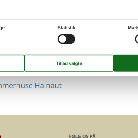
mmerhuse Wallonien
ge
Statistik
Mark
mmerhuse Liege
mmerhuse Hainaut
FØLG OS PÅ