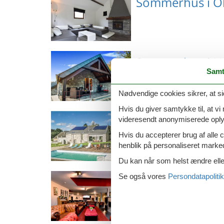
Sommerhus i O
BE7890.601.1
Emne nr.: 351-BE-6984-
Sommerhus i 
03
Samt
Nødvendige cookies sikrer, at si
Hvis du giver samtykke til, at vi
Emne nr.: 351-BE-5537-
Sommerhus i W
videresendt anonymiserede oplys
42
Hvis du accepterer brug af alle c
henblik på personaliseret marke
Du kan når som helst ændre eller
Emne nr.: 132-BLX068
Se også vores
Persondatapolitik
Sommerhus i Li