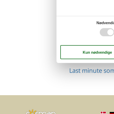
Emne nr.: 351-BE-0849-
Last minute so
01
Nødvendi
Last minute so
Last minute so