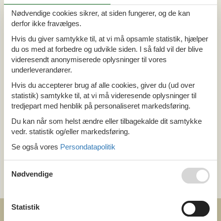
Alle
Nødvendige cookies sikrer, at siden fungerer, og de kan
Sommerhus
derfor ikke fravælges.
Din Cofman ferie
Hvis du giver samtykke til, at vi må opsamle statistik, hjælper
du os med at forbedre og udvikle siden. I så fald vil der blive
Område
videresendt anonymiserede oplysninger til vores
Alle
underleverandører.
Belgien
Hvis du accepterer brug af alle cookies, giver du (ud over
Oostende
statistik) samtykke til, at vi må videresende oplysninger til
tredjepart med henblik på personaliseret markedsføring.
Tema
Du kan når som helst ændre eller tilbagekalde dit samtykke
Alle
vedr. statistik og/eller markedsføring.
Hund
Se også vores
Persondatapolitik
Kategori
Nødvendige
Alle
Statistik