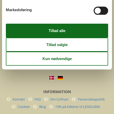
Markedsføring
COFMAN.COM
ved
Feline Holidays A/S
Nygade 8b. 2. th
DK-7400 Herning
Danmark
Cofman.com
Momsnr.: DK26347688
(+45) 7877 0427
info@cofman.com
INFORMATION
Kontakt
FAQ
Om Cofman
Persondatapolitik
Cookies
Blog
15% på billetter til LEGOLAND