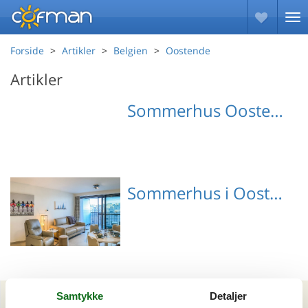
Forside
Artikler
Belgien
Oostende
Artikler
Sommerhus Oostende med hund
Sommerhus i Oostende
Emne nr.: 132-BVA424
Samtykke
Detaljer
Artikeltyper