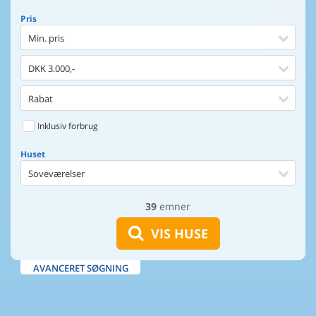
Pris
Min. pris
DKK 3.000,-
Rabat
Inklusiv forbrug
Huset
Soveværelser
39
emner
Huset
Afstand til indkøb
VIS HUSE
Afstand til vand
AVANCERET SØGNING
Udsigt til vand
Faciliteter