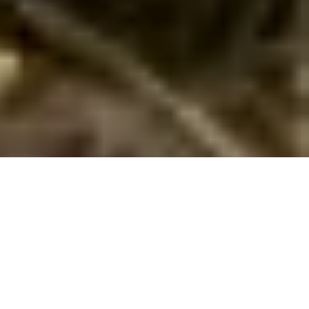
Billig ferie på Langeland
Drømmer du om en billig ferie? Lej et sommerhus på Langeland
og nyd natur, strand og afslapning til en lav pris!