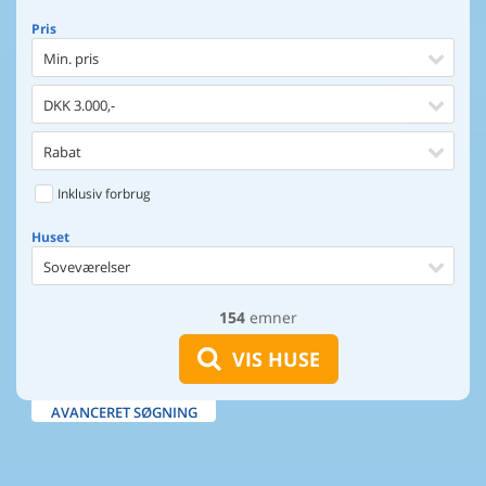
Pris
Min. pris
DKK 3.000,-
Rabat
Inklusiv forbrug
Huset
Soveværelser
154
emner
Huset
Afstand til indkøb
VIS HUSE
Afstand til vand
AVANCERET SØGNING
Udsigt til vand
Faciliteter