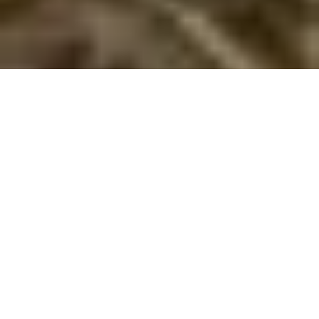
Billig sommerhusudlejning på Bornholm
Oplev Bornholms smukke natur og kultur på budget. Find et billigt
sommerhus til maks. 3.000 kr. for en uge og få en ferie fyldt med
oplevelser!
Drømmer I om en ferie på Bornholm, men uden at sprænge
budgettet? Med billig sommerhusudlejning på Bornholm kan I
finde hyggelige sommerhuse til en pris på maks. 3.000 kroner
for en uges ophold. Bornholm er kendt for sin enestående
natur, charme og mange seværdigheder, og det er muligt at få
en ferie fyldt med oplevelser, selvom prisen er lav. Her kan I