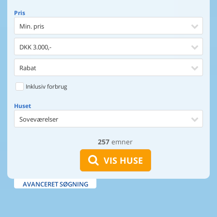
Pris
Min. pris
DKK 3.000,-
Rabat
Inklusiv forbrug
Huset
Soveværelser
257
emner
Huset
Afstand til indkøb
VIS HUSE
Afstand til vand
AVANCERET SØGNING
Udsigt til vand
Faciliteter