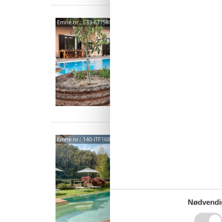
via d
Emne nr.:
533-677581
Alba
8 p
4 s
Local
Emne nr.:
140-ITF168
5006
Oplev e
feriehu
Længe v
9 p
Nødvendi
4 s