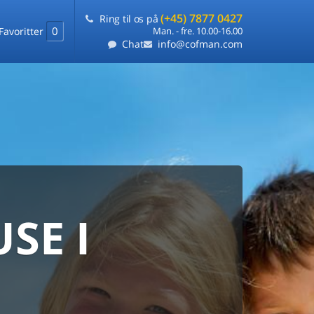
(+45) 7877 0427
Ring til os på
0
Favoritter
Man. - fre. 10.00-16.00
Chat
info@cofman.com
SE I
MED
RKS
DLEJNING
ts laveste pris
på ét sted