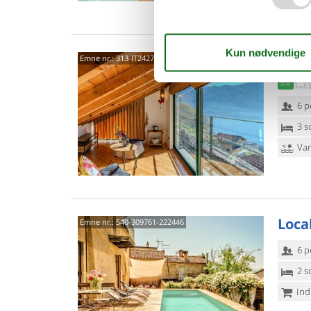
Van
2201
Emne nr.:
313-IT2427.666.1
5,0
6 p
3 s
Van
Loca
Emne nr.:
540-309761-222446
6 p
2 s
Ind