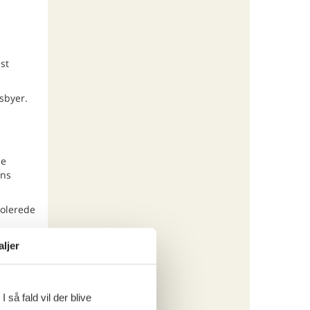
st
sbyer.
ne
ens
polerede
aljer
an
 så fald vil der blive