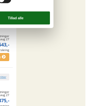
o
ritter
tninger
. aug 27
543,-
rsikring
o
ritter
tninger
. aug 27
375,-
engøring