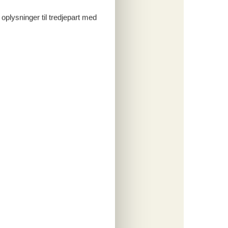
ritter
 oplysninger til tredjepart med
tninger
. aug 27
762,-
ersoner
o
ritter
tninger
. aug 27
221,-
ersoner
o