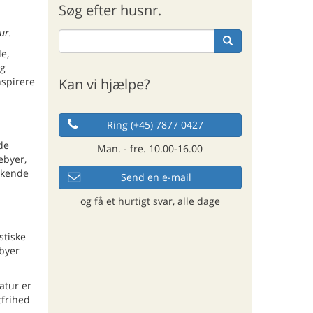
Søg efter husnr.
ur.
e,
og
Kan vi hjælpe?
nspirere
Ring (+45) 7877 0427
de
Man. - fre. 10.00-16.00
ebyer,
iskende
Send en e-mail
og få et hurtigt svar, alle dage
stiske
 byer
atur er
tfrihed