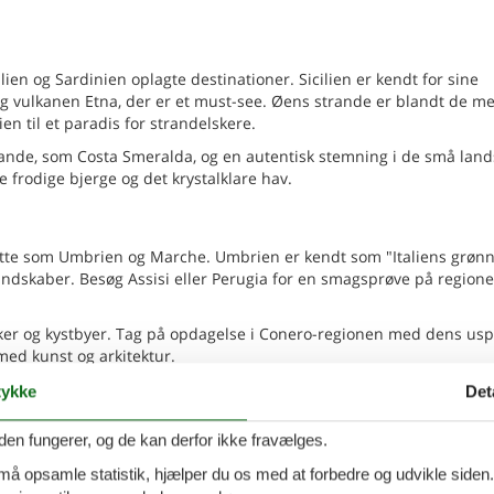
lien og Sardinien oplagte destinationer. Sicilien er kendt for sine
g vulkanen Etna, der er et must-see. Øens strande er blandt de me
ien til et paradis for strandelskere.
ande, som Costa Smeralda, og en autentisk stemning i de små land
 frodige bjerge og det krystalklare hav.
atte som Umbrien og Marche. Umbrien er kendt som "Italiens grøn
andskaber. Besøg Assisi eller Perugia for en smagsprøve på region
ker og kystbyer. Tag på opdagelse i Conero-regionen med dens us
 med kunst og arkitektur.
ykke
Det
er. Uanset om du søger afslapning, kultur eller naturoplevelser, k
den fungerer, og de kan derfor ikke fravælges.
ningen nu, og find den perfekte feriebolig til din sommerferie.
 må opsamle statistik, hjælper du os med at forbedre og udvikle siden. I