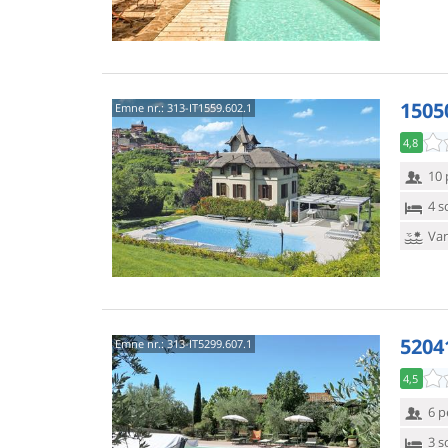
1505
Emne nr.:
313-IT1559.602.1
4,8
10 
4 s
Van
5204
Emne nr.:
313-IT5299.607.1
4,5
6 p
3 s