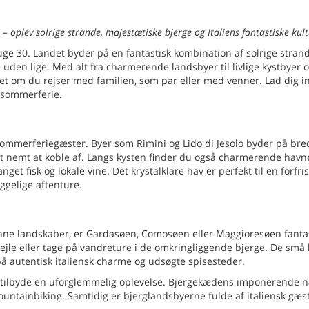
 – oplev solrige strande, majestætiske bjerge og Italiens fantastiske kult
 uge 30. Landet byder på en fantastisk kombination af solrige strand
 uden lige. Med alt fra charmerende landsbyer til livlige kystbyer 
set om du rejser med familien, som par eller med venner. Lad dig i
n sommerferie.
sommerferiegæster. Byer som Rimini og Lido di Jesolo byder på bre
t nemt at koble af. Langs kysten finder du også charmerende havn
nget fisk og lokale vine. Det krystalklare hav er perfekt til en forfr
gelige aftenture.
ne landskaber, er Gardasøen, Comosøen eller Maggioresøen fanta
sejle eller tage på vandreture i de omkringliggende bjerge. De små
å autentisk italiensk charme og udsøgte spisesteder.
ne tilbyde en uforglemmelig oplevelse. Bjergekædens imponerende n
mountainbiking. Samtidig er bjerglandsbyerne fulde af italiensk gæs