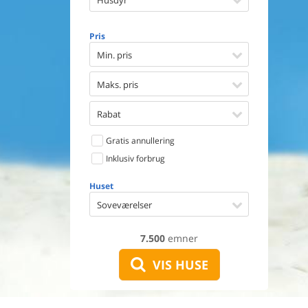
Husdyr
Opvaske
Vaskema
Tørretu
Pris
Ikkeryge
Min. pris
Aktivite
Handicap
Maks. pris
Gode fis
Indhegn
Rabat
Aircondi
Ladestand
Gratis annullering
Energive
Inklusiv forbrug
Huset
Soveværelser
7.500
emner
VIS HUSE