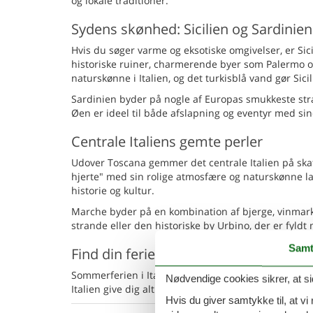
og lokale traditioner.
Sydens skønhed: Sicilien og Sardinien
Hvis du søger varme og eksotiske omgivelser, er Sici
historiske ruiner, charmerende byer som Palermo o
naturskønne i Italien, og det turkisblå vand gør Sicil
Sardinien byder på nogle af Europas smukkeste str
Øen er ideel til både afslapning og eventyr med sine
Centrale Italiens gemte perler
Udover Toscana gemmer det centrale Italien på sk
hjerte" med sin rolige atmosfære og naturskønne l
historie og kultur.
Marche byder på en kombination af bjerge, vinmar
strande eller den historiske by Urbino, der er fyldt
Samt
Find din feriebolig i uge 31
Sommerferien i Italien uge 31 er fyldt med mulighed
Nødvendige cookies sikrer, at si
Italien give dig alt dette og mere til. Start planlæg
Hvis du giver samtykke til, at vi