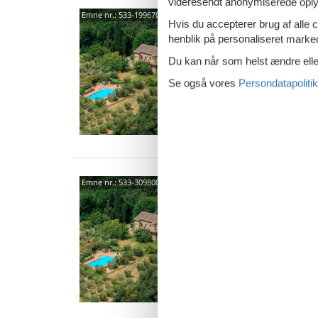
videresendt anonymiserede oplys
Mont
Emne nr.:
533-199670
Hvis du accepterer brug af alle c
56048
henblik på personaliseret marke
8 p
Du kan når som helst ændre eller
3 s
Se også vores
Persondatapolitik
Van
Mont
Emne nr.:
533-309800
56048
4 p
2 s
Van