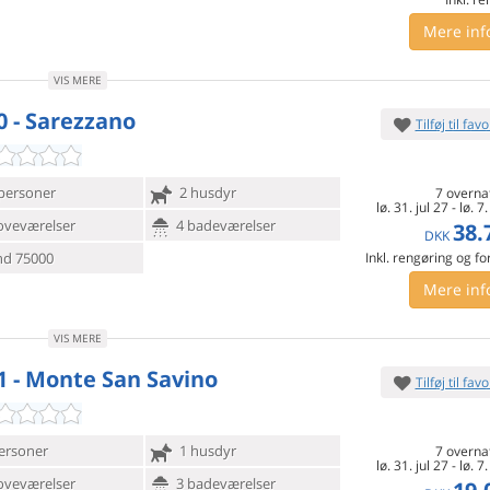
Mere inf
VIS MERE
0 - Sarezzano
Tilføj til favo
personer
2 husdyr
7 overna
lø. 31. jul 27
-
lø. 7
oveværelser
4 badeværelser
38.
DKK
d 75000
Inkl. rengøring og fo
Mere inf
VIS MERE
1 - Monte San Savino
Tilføj til favo
ersoner
1 husdyr
7 overna
lø. 31. jul 27
-
lø. 7
oveværelser
3 badeværelser