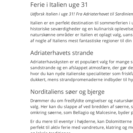
Ferie i Italien uge 31
Udforsk Italien i uge 31! Fra Adriaterhavet til Sardinien
Italien er en perfekt destination til sommerferien i
historiske seværdigheder og en kulinarisk oplevelse
naturskønne områder er Italien et oplagt valg, uan
af nogle af Italiens mest fantastiske regioner til di
Adriaterhavets strande
Adriaterhavskysten er et populært valg for mange 
sandstrande og en afslappet atmosfære, der gør de
hvor du kan nyde italienske specialiteter som friskfa
dukkert, mens strandpromenaderne indbyder til hyg
Norditaliens søer og bjerge
Drømmer du om fredfyldte omgivelser og naturskøn
valg. Her kan du slappe af ved bredden af søerne, 
omkring søerne, som Bellagio og Malcesine, byder p
Er du mere til eventyr i højderne, kan Dolomitter
perfekt til aktiv ferie med vandreture, klatring og 