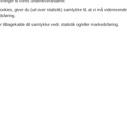
ninger til vores underleverandører.
ebradoini 49 Podere Cortilla -
Tilføj til favo
ookies, giver du (ud over statistik) samtykke til, at vi må videresende
 - Volterra
dsføring.
ersoner
Ingen husdyr
 tilbagekalde dit samtykke vedr. statistik og/eller markedsføring.
7 overna
lø. 31. jul 27
-
lø. 7
oveværelser
2 badeværelser
25.
DKK
d 40000
Indkøb 8000
8
p
Mere inf
VIS MERE
ebradoini 49 Podere Cortilla -
Tilføj til favo
 - Volterra
ersoner
Ingen husdyr
7 overna
lø. 31. jul 27
-
lø. 7
oveværelser
1 badeværelse
16.
DKK
d 40000
Indkøb 8000
4
p
Mere inf