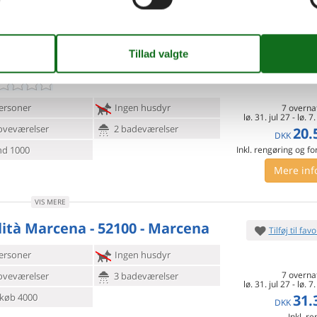
Mere inf
d 75000
Indkøb 3000
VIS MERE
3 - Domaso
Tilføj til favo
ersoner
Ingen husdyr
7 overna
lø. 31. jul 27
-
lø. 7
oveværelser
2 badeværelser
20.
DKK
d 1000
Inkl. rengøring og fo
Mere inf
VIS MERE
lità Marcena - 52100 - Marcena
Tilføj til favo
ersoner
Ingen husdyr
7 overna
oveværelser
3 badeværelser
lø. 31. jul 27
-
lø. 7
31.
køb 4000
DKK
Inkl. r