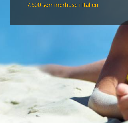
maskine
7.500 sommerhuse i Italien
skine
mbler
r
tsrum
venligt
keforhold
et område
tion
er til elbil
nligt