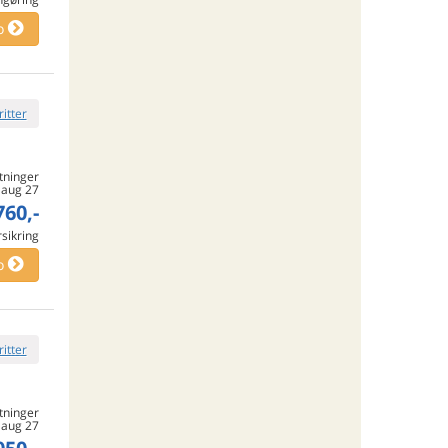
o
ritter
tninger
. aug 27
760,-
rsikring
o
ritter
tninger
. aug 27