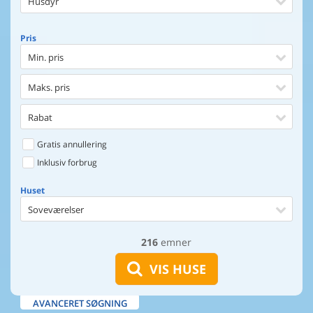
Husdyr
Pris
Min. pris
Maks. pris
Rabat
Gratis annullering
Inklusiv forbrug
Huset
Soveværelser
216
emner
Huset
Afstand til indkøb
VIS HUSE
Afstand til vand
AVANCERET SØGNING