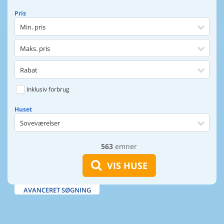
Pris
Min. pris
Maks. pris
Rabat
Inklusiv forbrug
Huset
Soveværelser
563
emner
Huset
Afstand til indkøb
VIS HUSE
Afstand til vand
AVANCERET SØGNING
Udsigt til vand
Faciliteter