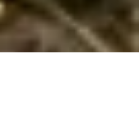
Feriebolig med havudsigt på Bornholm
Bo i feriebolig med havudsigt på Bornholm og nyd øens kyst,
strande og charmerende byer tæt på vandet. En ferie i unikke
omgivelser!
Drømmer I om en ferie, hvor I kan vågne op til synet af havet
og lyden af bølgernes skvulp? En feriebolig med havudsigt på