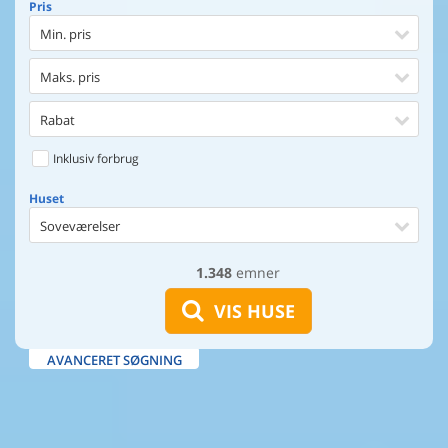
Pris
Min. pris
Maks. pris
Rabat
Inklusiv forbrug
Huset
Soveværelser
1.348
emner
Huset
Afstand til indkøb
VIS HUSE
Maks. 100 m til vand
AVANCERET SØGNING
Udsigt til vand
Faciliteter