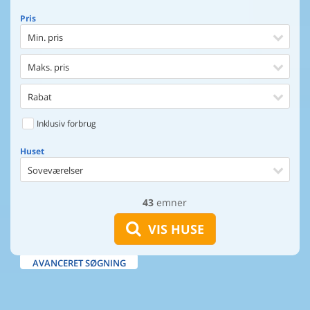
Pris
Min. pris
Maks. pris
Rabat
Inklusiv forbrug
Huset
Soveværelser
43
emner
Huset
Afstand til indkøb
VIS HUSE
Afstand til vand
AVANCERET SØGNING
Udsigt til vand
Faciliteter