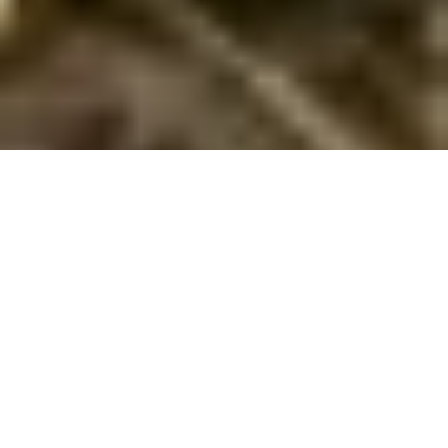
Feriehus til 11 personer på Bornholm
Oplev Bornholm sammen i et feriehus til 11 personer – perfekt til
store grupper, der vil nyde øens natur, kultur og lokale
smagsoplevelser!
Drømmer I om en ferie på Bornholm, hvor hele familien eller
en større vennegruppe kan samles under ét tag? Et feriehus
til 11 personer på Bornholm er den perfekte løsning, hvis I vil