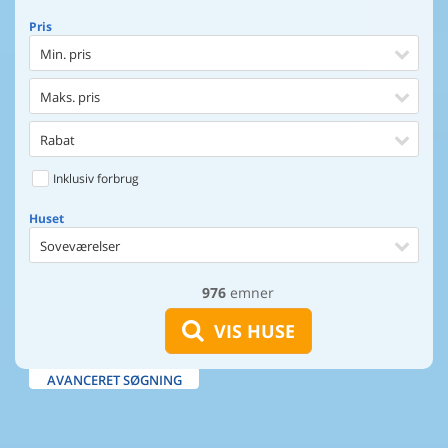
Pris
Min. pris
Maks. pris
Rabat
Inklusiv forbrug
Huset
Soveværelser
976
emner
Huset
Afstand til indkøb
VIS HUSE
Afstand til vand
AVANCERET SØGNING
Udsigt til vand
Faciliteter