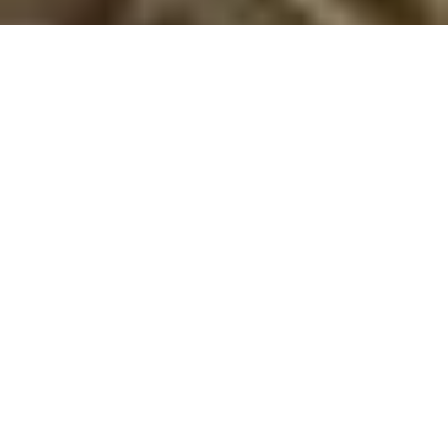
Feriehus til 6 personer på Bornholm
Nyd en skøn ferie på Bornholm med base i jeres eget feriehus til 6
personer. Udforsk øens unikke natur, kultur og lækre specialiteter!
Drømmer I om en ferie på Bornholm, hvor I kan nyde naturen,
kulturen og hinandens selskab i smukke omgivelser? Med et
feriehus til 6 personer på Bornholm får I den perfekte ramme
for en hyggelig og afslappende ferie. Et feriehus giver frihed
og komfort, og Bornholm byder på et væld af oplevelser,
uanset om I rejser som familie eller en mindre gruppe
venner.
Feriehuse med plads til hygge og afslapning
Feriehuse på Bornholm til 6 personer er ofte charmerende og