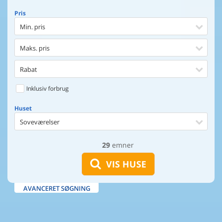
Pris
Min. pris
Maks. pris
Rabat
Inklusiv forbrug
Huset
Soveværelser
29
emner
Huset
Afstand til indkøb
VIS HUSE
Maks. 100 m til vand
AVANCERET SØGNING
Udsigt til vand
Faciliteter