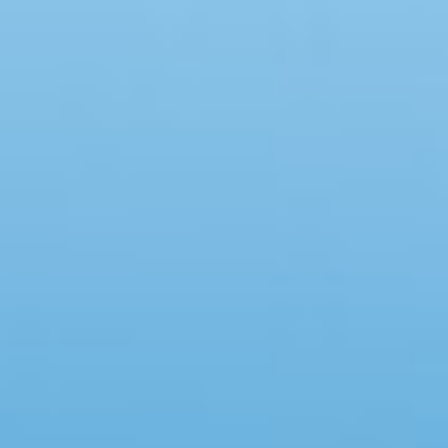
Swimmingpool
Spa
Sauna
Internet
Parabol/kabel TV
Brændeovn
Opvaskemaskine
Vaskemaskine
Tørretumbler
Ikkeryger
Aktivitetsrum
Handicapvenligt
Gode fiskeforhold
Indhegnet område
Aircondition
Ladestander til elbil
Energivenligt