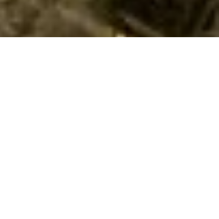
Langtidsleje af sommerhus i Nyborg
Skal du bruge en midlertidig bolig i Nyborg? Vi tilbyder
sommerhuse til langtidsleje ved forsikringsskader, flytning eller
indkvartering af medarbejdere.
Har du brug for midlertidig bolig i Nyborg? Langtidsleje af et
sommerhus kan være den ideelle løsning for dig. Vi tilbyder
mulighed for at booke op til 5 uger online, og hvis du har
behov for en længere lejeperiode, kan du nemt kontakte os
for et uforpligtende tilbud. Uanset om du har brug for
indkvartering på grund af forsikringsskader, flytning eller skal
finde midlertidig bolig til medarbejdere, kan vi hjælpe med at