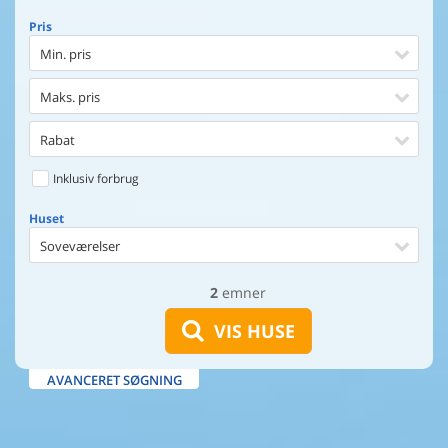
Pris
Min. pris
Maks. pris
Rabat
Inklusiv forbrug
Huset
Soveværelser
2
emner
Huset
Afstand til indkøb
VIS HUSE
Afstand til vand
AVANCERET SØGNING
Udsigt til vand
Faciliteter