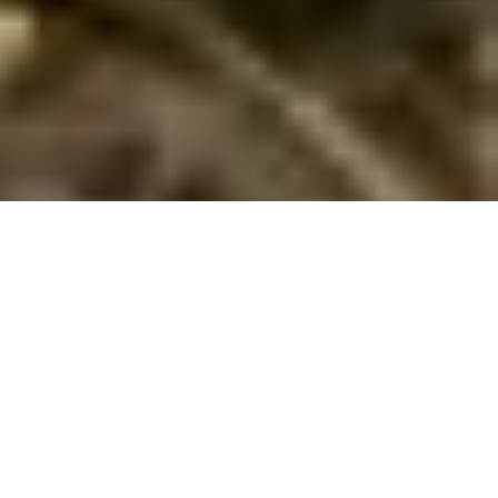
Last minute sommerhus i Tyskland
Forkæl dig selv med en last minute ferie i Tyskland! Spar mindst
10 % og oplev smukke landskaber, spændende byer og
familievenlige aktiviteter.
Er du klar til en spontan ferie med både afslapning og
eventyr? Et last minute sommerhus i Tyskland er den perfekte