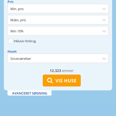
Pris
Min. pris
Maks. pris
Min 10%
Inklusiv forbrug
Huset
Soveværelser
12.323
emner
Huset
Afstand til indkøb
VIS HUSE
Afstand til vand
AVANCERET SØGNING
Udsigt til vand
Faciliteter