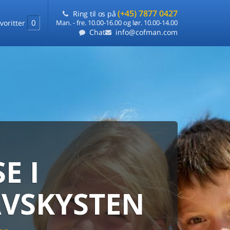
(+45) 7877 0427
Ring til os på
0
voritter
Man. - fre. 10.00-16.00 og lør. 10.00-14.00
Chat
info@cofman.com
E I
MED
RKS
DLEJNING
VSKYSTEN
ts laveste pris
på ét sted