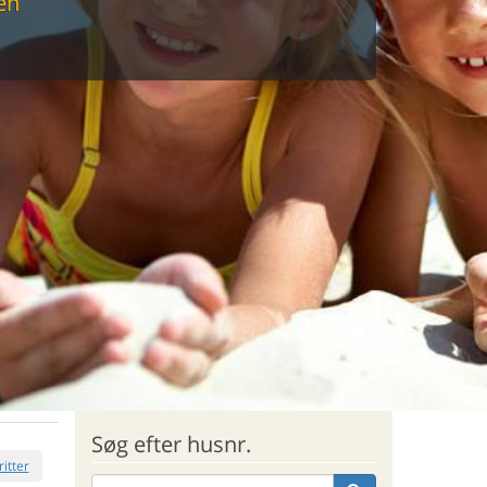
en
Søg efter husnr.
ritter