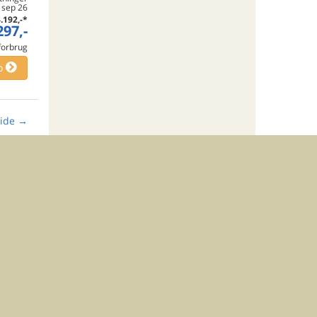
. sep 26
.192,-
*
297,-
 forbrug
o
ide
→