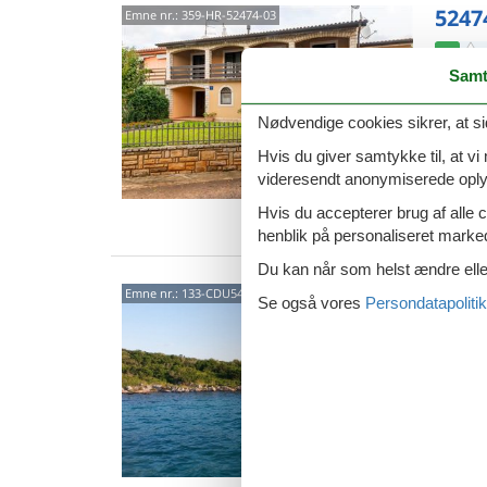
52474
Emne nr.:
359-HR-52474-03
4,2
Samt
Rummelig
otte gæ
byens c
Nødvendige cookies sikrer, at si
8 p
Hvis du giver samtykke til, at vi
videresendt anonymiserede oplys
4 s
Hvis du accepterer brug af alle c
Van
henblik på personaliseret marke
Du kan når som helst ændre eller
Zizan
Emne nr.:
133-CDU549
Se også vores
Persondatapolitik
Ziza
Glæd jer
afslappe
huse på 
5 p
2 s
Van