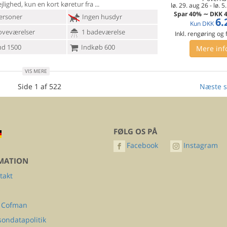
jlighed, kun en kort køretur fra
lø. 29. aug 26
-
lø. 5
Spar
40%
∼
DKK
4
ersoner
Ingen husdyr
6.
Kun
DKK
oveværelser
1 badeværelse
Inkl. rengøring og
d 1500
Indkøb 600
Mere inf
VIS MERE
Side 1 af 522
Næste s
FØLG OS PÅ
Facebook
Instagram
MATION
takt
Q
 Cofman
sondatapolitik