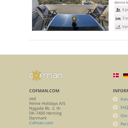
denne le
6 p
3 s
Van
COFMAN.COM
INFOR
ved
Kon
Feline Holidays A/S
FA
Nygade 8b. 2. th
DK-7400 Herning
Om
Danmark
Cofman.com
Per