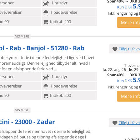
Spar
40%
∼
DKK
3
ersoner
1 husdyr
5.
Kun
DKK
oveværelser
1 badeværelse
Inkl. rengøring og
d 90
Indkøb 200
Mere inf
VIS MERE
l - Rab - Banjol - 51280 - Rab
Tilføj til favo
bekymret ferie i denne ferielejlighed lige ved havet
oramaudsigt. Denne lejlighed tilbyder alt, hvad I
7 overna
 for en afslappende ferie ved
lø. 22. aug 26
-
lø. 29
Spar
40%
∼
DKK
3
ersoner
1 husdyr
5.
Kun
DKK
oveværelser
1 badeværelse
Inkl. rengøring og
d 90
Indkøb 200
Mere inf
VIS MERE
ini - 23000 - Zadar
Tilføj til favo
fslappende ferie nær havet i denne ferielejlighed.
rdagen på
pause og tilbring afslappende dage i
7 overna