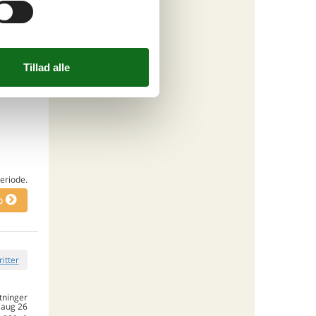
 forbrug
o
ritter
eriode.
o
ritter
tninger
 aug 26