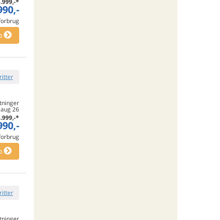
.999,-
*
990,-
 forbrug
o
ritter
tninger
. aug 26
.999,-
*
990,-
 forbrug
o
ritter
tninger