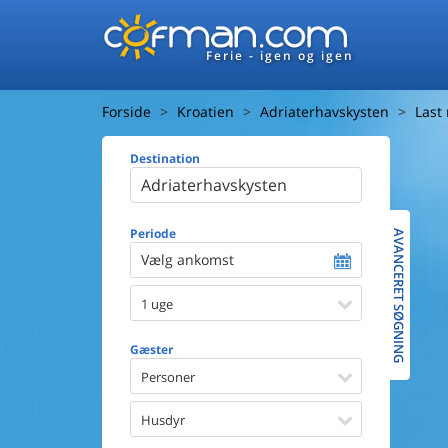
Ferie - igen og igen
Forside
Kroatien
Adriaterhavskysten
Last
Destination
Huset
Afstand ti
Afstand ti
Periode
AVANCERET SØGNING
Vælg ankomst
Udsigt ti
1 uge
Faciliteter
Swimmin
Gæster
Spa
Sauna
Personer
Internet
Parabol/
Husdyr
Brænde