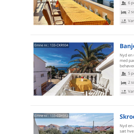
6 p
2 s
Van
Banjo
Emne nr.:
133-CKR934
Nyd en u
med
pan
behøver
5 p
2 s
Van
Skroc
Emne nr.:
133-CDY312
Nyd en a
sæt hve