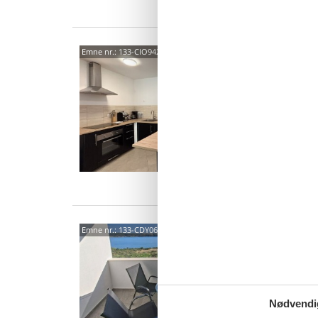
Gius
Emne nr.:
133-CIO942
Labi
Glæd jer
funktion
med pla
5 p
3 s
Van
Rtina
Emne nr.:
133-CDY066
Oplev a
vandet. 
lyse og 
2 p
Nødvendi