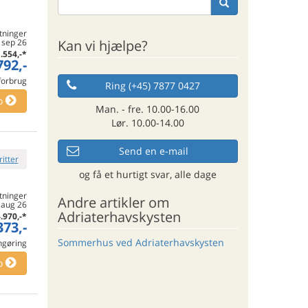
tninger
Kan vi hjælpe?
. sep 26
.554,-
*
792,-
 forbrug
Ring (+45) 7877 0427
o
Man. - fre. 10.00-16.00
Lør. 10.00-14.00
Send en e-mail
ritter
og få et hurtigt svar, alle dage
tninger
Andre artikler om
. aug 26
Adriaterhavskysten
.970,-
*
373,-
Sommerhus ved Adriaterhavskysten
engøring
o