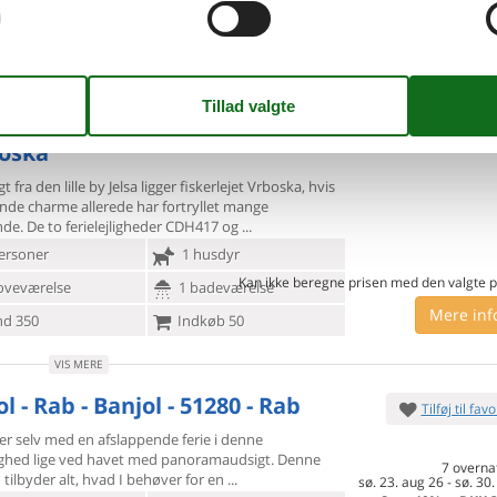
oveværelse
1 badeværelse
Inkl. rengøring og
d 90
Indkøb 340
Mere inf
VIS MERE
Maslinice - Hvar-Vrboska - 21463
Tilføj til favo
boska
t fra den lille by Jelsa ligger fiskerlejet Vrboska, hvis
ende
charme allerede har fortryllet mange
de. De to ferielejligheder CDH417 og
ersoner
1 husdyr
Kan ikke beregne prisen med den valgte p
oveværelse
1 badeværelse
Mere inf
d 350
Indkøb 50
VIS MERE
l - Rab - Banjol - 51280 - Rab
Tilføj til favo
er selv med en afslappende ferie i denne
lighed lige ved havet
med panoramaudsigt. Denne
7 overna
d tilbyder alt, hvad I behøver for en
sø. 23. aug 26
-
sø. 30.