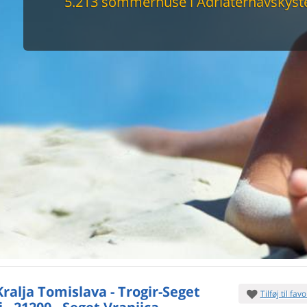
5.213 sommerhuse i Adriaterhavskyst
maskine
skine
mbler
r
tsrum
venligt
keforhold
et område
tion
er til elbil
nligt
Kralja Tomislava - Trogir-Seget
Tilføj til favo