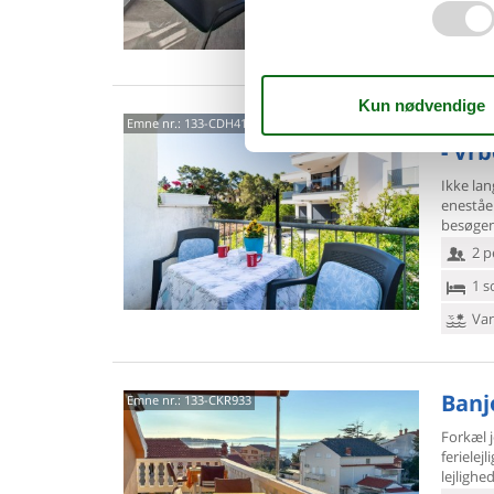
1 s
Van
Put 
Emne nr.:
133-CDH418
- Vr
Ikke lang
enestå
besøgen
2 p
1 s
Van
Banjo
Emne nr.:
133-CKR933
Forkæl j
ferielej
lejlighe