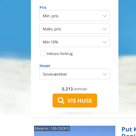
Opvaske
Pris
Vaskema
Tørretu
Min. pris
Ikkeryge
Aktivite
Maks. pris
Handicap
Gode fis
Min 10%
Indhegn
Inklusiv forbrug
Aircondi
Ladestand
Huset
Energive
Soveværelser
5.213
emner
VIS HUSE
Put 
Emne nr.:
133-CSC815