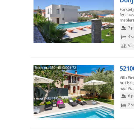
Donji
Forkæl j
feriehu
møblered
7 p
4 s
Van
52100
Emne nr.:
359-HR-00001-72
Villa Pi
hus bel
nær Pul
6 p
2 s