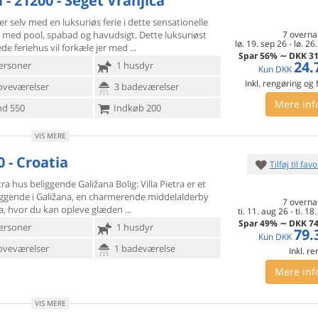
 - 21200 - Seget Vranjica
er selv med en luksuriøs ferie i dette sensationelle
s med pool,
spabad og havudsigt. Dette luksuriøst
7 overna
lø. 19. sep 26
-
lø. 26
e feriehus vil forkæle jer med
Spar
56%
∼
DKK
31
24.
ersoner
1 husdyr
Kun
DKK
Inkl. rengøring og
oveværelser
3 badeværelser
Mere inf
d 550
Indkøb 200
VIS MERE
 - Croatia
Tilføj til favo
etra hus beliggende Galižana Bolig: Villa Pietra er et
iggende
i Galižana, en charmerende middelalderby
7 overna
a, hvor du kan opleve glæden
ti. 11. aug 26
-
ti. 18
Spar
49%
∼
DKK
74
ersoner
1 husdyr
79.
Kun
DKK
oveværelser
1 badeværelse
Inkl. r
Mere inf
VIS MERE