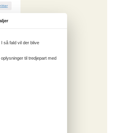
ritter
aljer
tninger
. sep 26
.100,-
*
205,-
 så fald vil der blive
engøring
o
 oplysninger til tredjepart med
ritter
tninger
. sep 26
.535,-
*
296,-
 forbrug
o