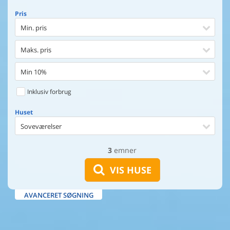
Pris
Min. pris
Maks. pris
Min 10%
Inklusiv forbrug
Huset
Soveværelser
3
emner
Huset
Afstand til indkøb
VIS HUSE
Afstand til vand
AVANCERET SØGNING
Udsigt til vand
Faciliteter