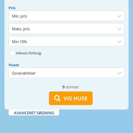
Pris
Min. pris
Maks. pris
Min 10%
Inklusiv forbrug
Huset
Soveværelser
9
emner
Huset
Afstand til indkøb
VIS HUSE
Afstand til vand
AVANCERET SØGNING
Udsigt til vand
Faciliteter