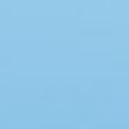
Swimmingpool
Spa
Sauna
Internet
Parabol/kabel TV
Brændeovn
Opvaskemaskine
Vaskemaskine
Tørretumbler
Ikkeryger
Aktivitetsrum
Handicapvenligt
Gode fiskeforhold
Indhegnet område
Aircondition
Ladestander til elbil
Energivenligt