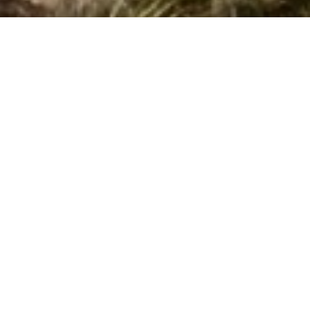
Side 1 af 0
Søg efter husnr.
Kan vi hjælpe?
Ring (+45) 7877 0427
Man. - fre. 10.00-16.00