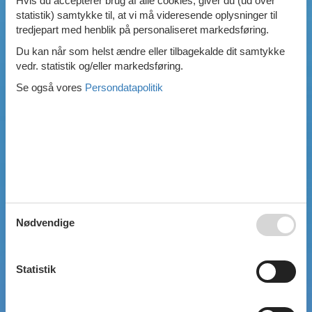
Hvis du accepterer brug af alle cookies, giver du (ud over
statistik) samtykke til, at vi må videresende oplysninger til
Swimmingpool
tredjepart med henblik på personaliseret markedsføring.
Spa
Sauna
Du kan når som helst ændre eller tilbagekalde dit samtykke
Internet
vedr. statistik og/eller markedsføring.
Parabol/kabel TV
Se også vores
Persondatapolitik
Brændeovn
Opvaskemaskine
Vaskemaskine
Tørretumbler
Ikkeryger
Aktivitetsrum
Handicapvenligt
Gode fiskeforhold
Indhegnet område
Aircondition
Nødvendige
Ladestander til elbil
Energivenligt
Statistik