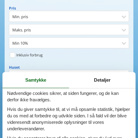
Pris
Min. pris
Maks. pris
Min 10%
Inklusiv forbrug
Huset
Soveværelser
Samtykke
Detaljer
0
emner
Huset
Nødvendige cookies sikrer, at siden fungerer, og de kan
derfor ikke fravælges.
Afstand til indkøb
VIS HUSE
Hvis du giver samtykke til, at vi må opsamle statistik, hjælper
Afstand til vand
du os med at forbedre og udvikle siden. I så fald vil der blive
AVANCERET SØGNING
videresendt anonymiserede oplysninger til vores
Udsigt til vand
underleverandører.
Faciliteter