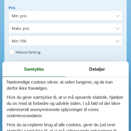
Pris
Min. pris
Maks. pris
Min 10%
Inklusiv forbrug
Huset
Samtykke
Detaljer
Soveværelser
Nødvendige cookies sikrer, at siden fungerer, og de kan
0
emner
Huset
derfor ikke fravælges.
Afstand til indkøb
VIS HUSE
Hvis du giver samtykke til, at vi må opsamle statistik, hjælper
du os med at forbedre og udvikle siden. I så fald vil der blive
Afstand til vand
videresendt anonymiserede oplysninger til vores
AVANCERET SØGNING
underleverandører.
Udsigt til vand
Hvis du accepterer brug af alle cookies, giver du (ud over
statistik) samtykke til, at vi må videresende oplysninger til
Faciliteter