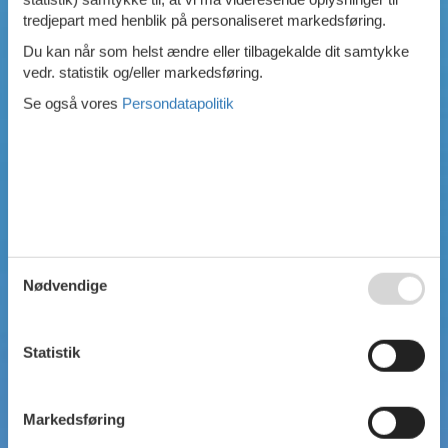
tredjepart med henblik på personaliseret markedsføring.
Swimmingpool
Spa
Du kan når som helst ændre eller tilbagekalde dit samtykke
Sauna
vedr. statistik og/eller markedsføring.
Internet
Se også vores
Persondatapolitik
Parabol/kabel TV
Brændeovn
Opvaskemaskine
Vaskemaskine
Tørretumbler
Ikkeryger
Aktivitetsrum
Handicapvenligt
Gode fiskeforhold
Nødvendige
Indhegnet område
Aircondition
Ladestander til elbil
Statistik
Energivenligt
Markedsføring