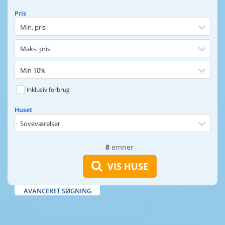
Pris
Min. pris
Maks. pris
Min 10%
Inklusiv forbrug
Huset
Soveværelser
8
emner
Huset
Afstand til indkøb
VIS HUSE
Afstand til vand
AVANCERET SØGNING
Udsigt til vand
Faciliteter