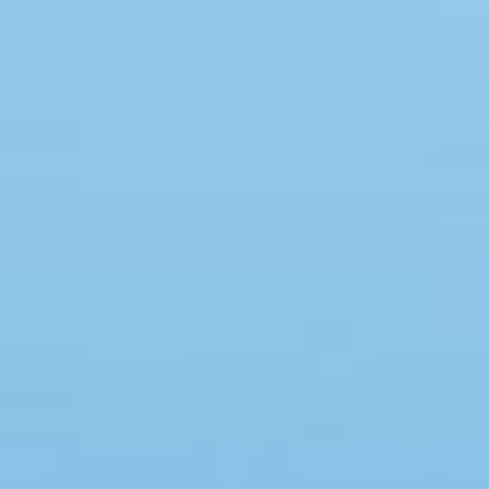
Swimmingpool
Spa
Sauna
Internet
Parabol/kabel TV
Brændeovn
Opvaskemaskine
Vaskemaskine
Tørretumbler
Ikkeryger
Aktivitetsrum
Handicapvenligt
Gode fiskeforhold
Indhegnet område
Aircondition
Ladestander til elbil
Energivenligt