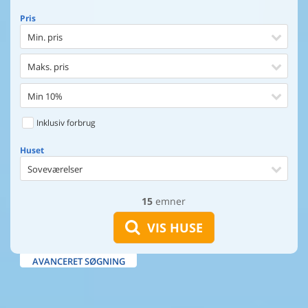
Pris
Min. pris
Maks. pris
Min 10%
Inklusiv forbrug
Huset
Soveværelser
15
emner
Huset
Afstand til indkøb
VIS HUSE
Afstand til vand
AVANCERET SØGNING
Udsigt til vand
Faciliteter