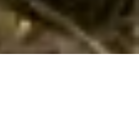
Emne nr.:
140-ITV020