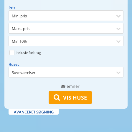
Pris
Min. pris
Maks. pris
Min 10%
Inklusiv forbrug
Huset
Soveværelser
39
emner
Huset
Afstand til indkøb
VIS HUSE
Afstand til vand
AVANCERET SØGNING
Udsigt til vand
Faciliteter