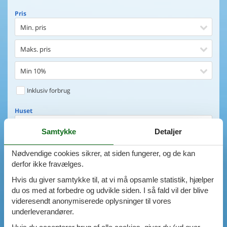
Pris
Min. pris
Maks. pris
Min 10%
Inklusiv forbrug
Huset
Soveværelser
Samtykke
Detaljer
0
emner
Huset
Nødvendige cookies sikrer, at siden fungerer, og de kan
derfor ikke fravælges.
Afstand til indkøb
VIS HUSE
Hvis du giver samtykke til, at vi må opsamle statistik, hjælper
Afstand til vand
du os med at forbedre og udvikle siden. I så fald vil der blive
AVANCERET SØGNING
videresendt anonymiserede oplysninger til vores
Udsigt til vand
underleverandører.
Faciliteter