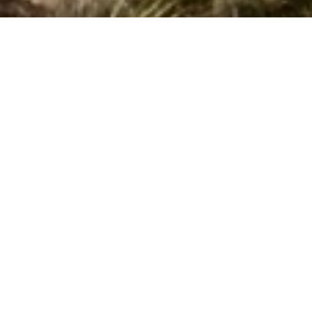
Side 1 af 0
Søg efter husnr.
Kan vi hjælpe?
Ring (+45) 7877 0427
Man. - fre. 10.00-16.00