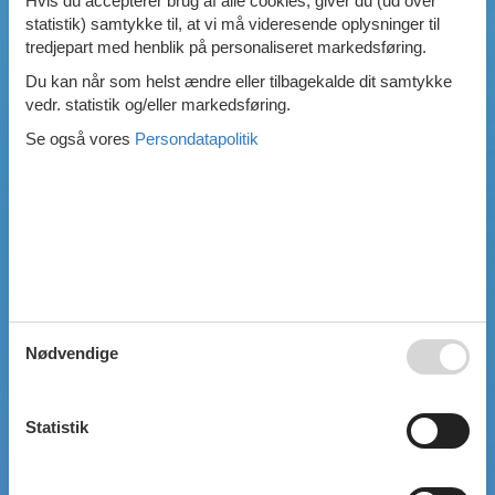
Hvis du accepterer brug af alle cookies, giver du (ud over
statistik) samtykke til, at vi må videresende oplysninger til
Swimmingpool
tredjepart med henblik på personaliseret markedsføring.
Spa
Sauna
Du kan når som helst ændre eller tilbagekalde dit samtykke
Internet
vedr. statistik og/eller markedsføring.
Parabol/kabel TV
Se også vores
Persondatapolitik
Brændeovn
Opvaskemaskine
Vaskemaskine
Tørretumbler
Ikkeryger
Aktivitetsrum
Handicapvenligt
Gode fiskeforhold
Indhegnet område
Aircondition
Nødvendige
Ladestander til elbil
Energivenligt
Statistik