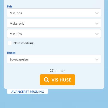
Pris
Min. pris
Maks. pris
Min 10%
Inklusiv forbrug
Huset
Soveværelser
27
emner
Huset
Afstand til indkøb
VIS HUSE
Afstand til vand
AVANCERET SØGNING
Udsigt til vand
Faciliteter