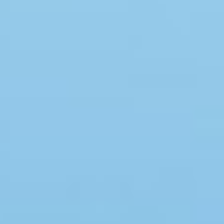
Swimmingpool
Spa
Sauna
Internet
Parabol/kabel TV
Brændeovn
Opvaskemaskine
Vaskemaskine
Tørretumbler
Ikkeryger
Aktivitetsrum
Handicapvenligt
Gode fiskeforhold
Indhegnet område
Aircondition
Ladestander til elbil
Energivenligt