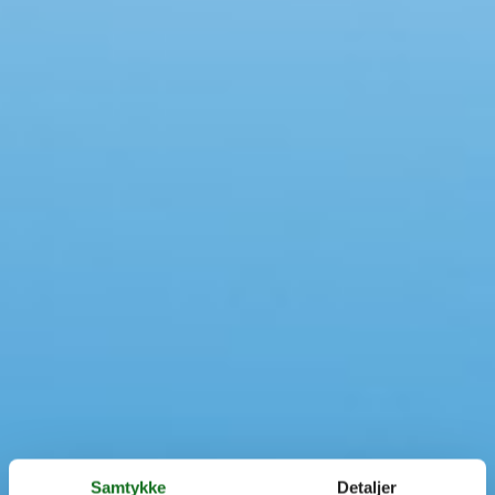
Swimmingpool
Spa
Sauna
Internet
Parabol/kabel TV
Brændeovn
Opvaskemaskine
Vaskemaskine
Tørretumbler
Ikkeryger
Aktivitetsrum
Handicapvenligt
Gode fiskeforhold
Indhegnet område
Aircondition
Ladestander til elbil
Energivenligt
Samtykke
Detaljer