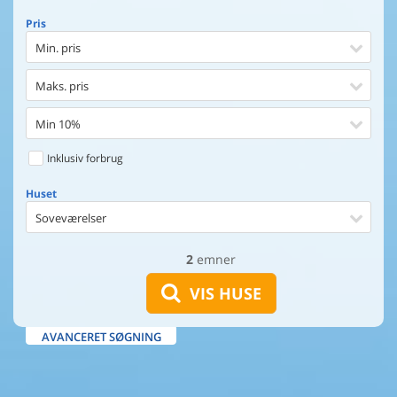
Pris
Min. pris
Maks. pris
Min 10%
Inklusiv forbrug
Huset
Soveværelser
2
emner
Huset
Afstand til indkøb
VIS HUSE
Afstand til vand
AVANCERET SØGNING
Udsigt til vand
Faciliteter