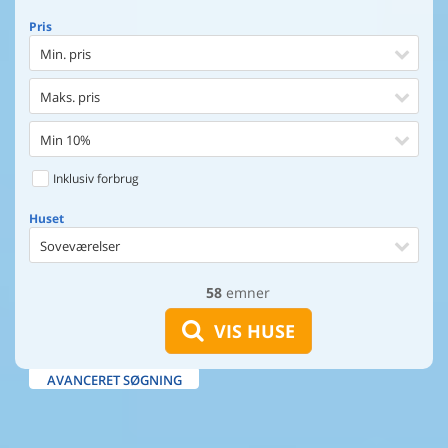
Pris
Min. pris
Maks. pris
Min 10%
Inklusiv forbrug
Huset
Soveværelser
58
emner
Huset
Afstand til indkøb
VIS HUSE
Afstand til vand
AVANCERET SØGNING
Udsigt til vand
Faciliteter