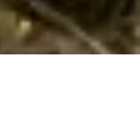
Emne nr.:
135-FAG195