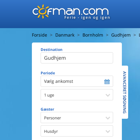
Ferie - igen og igen
Forside
Danmark
Bornholm
Gudhjem
Destination
Huset
Afstand ti
Afstand ti
Periode
AVANCERET SØGNING
Vælg ankomst
Udsigt ti
1 uge
Faciliteter
Swimmin
Gæster
Spa
Sauna
Personer
Internet
Parabol/
Husdyr
Brænde