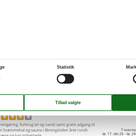
ferielejlighed med havudsigt i
Tilføj til favo
hjem
ernkaasvej 2, Lejl. - 3760 - Gudhjem
 til jeres ferie i denne smukke og lyse ferielejlighed
igt over
Østersøen. Velkommen til denne
7 overna
on. 9. sep 26
-
on. 16.
de ferielejlighed, som er en del af en
Spar
35%
∼
DKK
2
4.
ersoner
Ingen husdyr
Kun
DKK
Inkl. r
oveværelser
1 badeværelse
ge
Statistik
Mark
Mere inf
d 200
Indkøb 200
VIS MERE
ængelig ferielejlighed med pool i
Tilføj til favo
hjem
gade 14, lejl - 3760 - Gudhjem
 rengøring, forbrug (el og vand) samt gratis adgang til
m
Svømmehal og sauna i åbningstiden året rundt.
7 overna
lø. 17. okt 26
-
lø. 24
æne og lyst indrettede