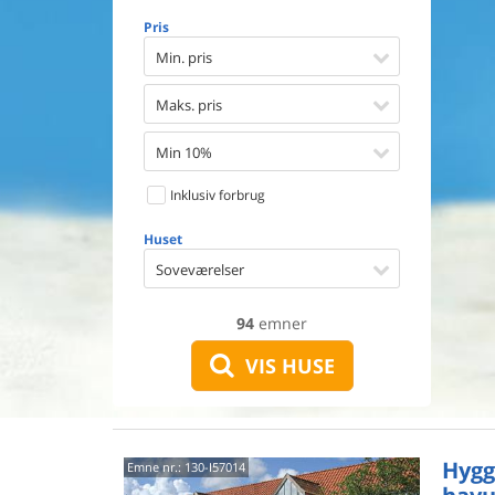
Opvaske
Pris
Vaskema
Tørretu
Min. pris
Ikkeryge
Aktivite
Maks. pris
Handicap
Gode fis
Min 10%
Indhegn
Inklusiv forbrug
Aircondi
Ladestand
Huset
Energive
Soveværelser
94
emner
VIS HUSE
Hygg
Emne nr.:
130-I57014