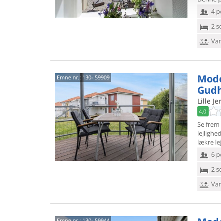
4 p
2 s
Van
Mode
Emne nr.:
130-I59909
Gud
Lille J
4,0
Se frem 
lejligh
lækre lej
6 p
2 s
Van
Emne nr.:
130-I59944