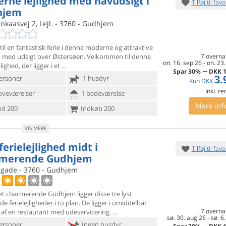
rne lejlighed med havudsigt i
Tilføj til favo
hjem
ernkaasvej 2, Lejl. - 3760 - Gudhjem
til en fantastisk ferie i denne moderne og attraktive
ed med
udsigt over Østersøen. Velkommen til denne
7 overna
on. 16. sep 26
-
on. 23.
lighed, der ligger i et
Spar
30%
∼
DKK
1
3.
ersoner
1 husdyr
Kun
DKK
Inkl. r
oveværelser
1 badeværelse
Mere inf
d 200
Indkøb 200
VIS MERE
ferielejlighed midt i
Tilføj til favo
rmerende Gudhjem
gade - 3760 - Gudhjem
et charmerende Gudhjem ligger disse tre lyst
ede
ferielejligheder i to plan. De ligger i umiddelbar
7 overna
af en restaurant med udeservicering.
sø. 30. aug 26
-
sø. 6
ersoner
Ingen husdyr