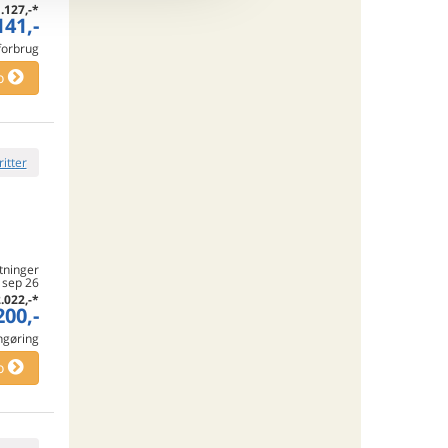
.127,-
*
141,-
 forbrug
o
ritter
tninger
 sep 26
.022,-
*
200,-
engøring
o