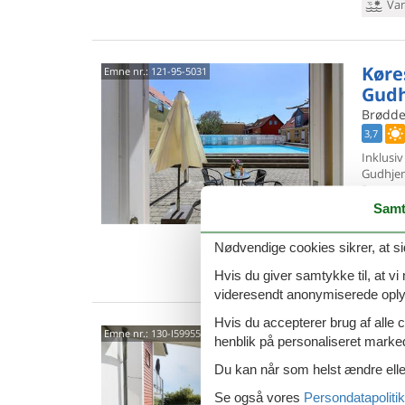
Van
Køre
Emne nr.:
121-95-5031
Gud
Brødde
3,7
Inklusiv
Gudhje
Denne p
Samt
5 p
2 s
Nødvendige cookies sikrer, at si
Van
Hvis du giver samtykke til, at vi
videresendt anonymiserede oplys
Hvis du accepterer brug af alle c
Lys 
Emne nr.:
130-I59955
henblik på personaliseret marke
Gud
Du kan når som helst ændre eller
Lille J
Glæd jer
Se også vores
Persondatapolitik