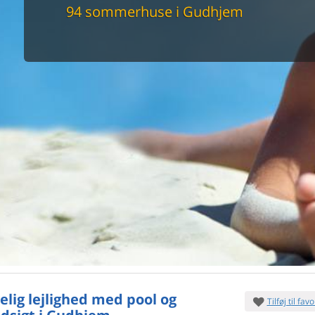
maskine
94 sommerhuse i Gudhjem
skine
mbler
r
tsrum
venligt
keforhold
et område
tion
er til elbil
nligt
elig lejlighed med pool og
Tilføj til favo