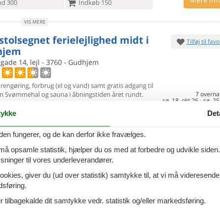
d 300
Indkøb 150
VIS MERE
stolsegnet ferielejlighed midt i
Tilføj til favo
hjem
gade 14, lejl - 3760 - Gudhjem
 rengøring, forbrug (el og vand) samt gratis adgang til
m
Svømmehal og sauna i åbningstiden året rundt.
7 overna
sø. 18. okt 26
-
sø. 25
æne og lyst indrettede
Spar
38%
∼
DKK
1
ykke
Det
1.
ersoner
2 husdyr
Kun
DKK
Inkl. rengøring og
oveværelser
1 badeværelse
den fungerer, og de kan derfor ikke fravælges.
Mere inf
d 500
Indkøb 50
 må opsamle statistik, hjælper du os med at forbedre og udvikle siden. I
ninger til vores underleverandører.
VIS MERE
ookies, giver du (ud over statistik) samtykke til, at vi må videresende
ferielejlighed med havudsigt i
Tilføj til favo
dsføring.
hjem
 tilbagekalde dit samtykke vedr. statistik og/eller markedsføring.
ernkaasvej 2, Lejl. - 3760 - Gudhjem
 til en ferie i denne skønne, lyse ferielejlighed med