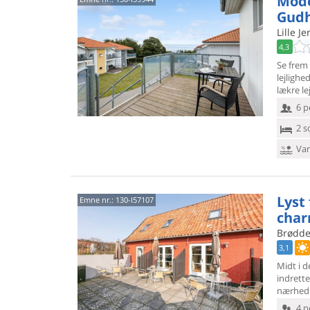
Mode
Gud
Lille J
4,3
Se frem 
lejligh
lækre lej
6 p
2 s
Van
Lyst 
Emne nr.:
130-I57107
cha
Brødde
3,1
Midt i d
indrett
nærhed 
4 p