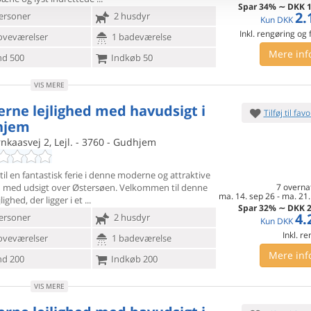
Spar
34%
∼
DKK
1
2.
ersoner
2 husdyr
Kun
DKK
Inkl. rengøring og
oveværelser
1 badeværelse
Mere inf
d 500
Indkøb 50
VIS MERE
rne lejlighed med havudsigt i
Tilføj til favo
hjem
ernkaasvej 2, Lejl. - 3760 - Gudhjem
til en fantastisk ferie i denne moderne og attraktive
ed med
udsigt over Østersøen. Velkommen til denne
7 overna
ma. 14. sep 26
-
ma. 21.
lighed, der ligger i et
Spar
32%
∼
DKK
2
4.
ersoner
2 husdyr
Kun
DKK
Inkl. r
oveværelser
1 badeværelse
Mere inf
d 200
Indkøb 200
VIS MERE