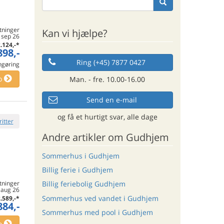
tninger
Kan vi hjælpe?
. sep 26
.124,-
*
898,-
Ring (+45) 7877 0427
engøring
o
Man. - fre. 10.00-16.00
Send en e-mail
og få et hurtigt svar, alle dage
ritter
Andre artikler om Gudhjem
Sommerhus i Gudhjem
Billig ferie i Gudhjem
tninger
Billig feriebolig Gudhjem
 aug 26
Sommerhus ved vandet i Gudhjem
.589,-
*
884,-
Sommerhus med pool i Gudhjem
o