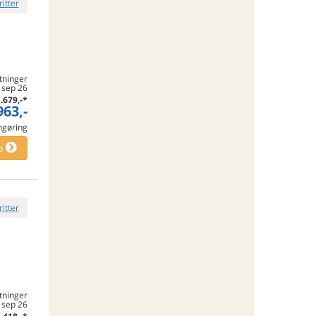
ritter
tninger
 sep 26
.679,-
*
963,-
engøring
o
ritter
tninger
. sep 26