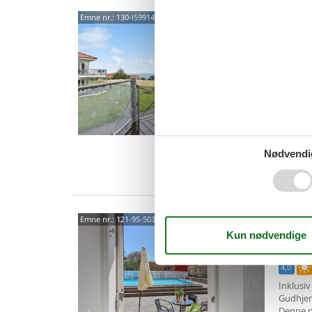
Lys 
Emne nr.:
130-I59914
Gud
Lille J
4,4
Glæd jer
med uds
indbyden
6 p
2 s
Nødvendi
Van
Tilg
Emne nr.:
121-95-5030
Gud
Brødde
4,0
Inklusiv
Gudhje
Denne p