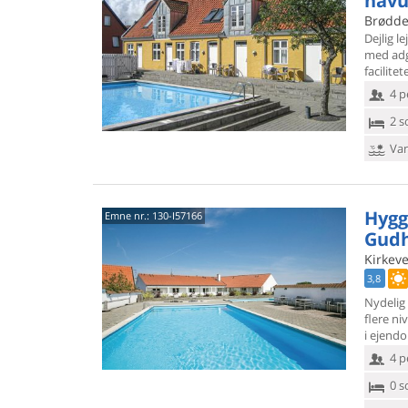
havu
Brøddeg
Dejlig l
med adg
facilite
4 p
2 s
Van
Hygge
Emne nr.:
130-I57166
Gudh
Kirkeve
3,8
Nydelig 
flere ni
i ejend
4 p
0 s