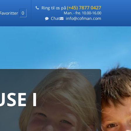
(+45) 7877 0427
Ring til os på
0
Favoritter
Man. - fre. 10.00-16.00
Chat
info@cofman.com
SE I
MED
RKS
DLEJNING
ts laveste pris
på ét sted