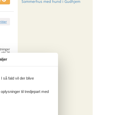
Sommerhus med hund i Gudhjem
ritter
tninger
. okt 26
.243,-
*
aljer
998,-
 forbrug
o
 så fald vil der blive
 oplysninger til tredjepart med
ritter