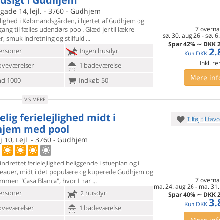
dsigt i Gudhjem
ade 14, lejl. - 3760 - Gudhjem
ejlighed i Købmandsgården, i hjertet af Gudhjem og
ang til
fælles udendørs pool. Glæd jer til lækre
7 overna
sø. 30. aug 26
-
sø. 6
ter, smuk indretning og stilfuld
Spar
42%
∼
DKK
2
2.
ersoner
Ingen husdyr
Kun
DKK
Inkl. r
oveværelser
1 badeværelse
Mere inf
d 1000
Indkøb 50
VIS MERE
lig ferielejlighed midt i
Tilføj til favo
jem med pool
j 10, Lejl. - 3760 - Gudhjem
indrettet ferielejlighed beliggende i stueplan og i
veauer,
midt i det populære og kuperede Gudhjem og
7 overna
ommen "Casa Blanca", hvor I har
ma. 24. aug 26
-
ma. 31.
ersoner
2 husdyr
Spar
40%
∼
DKK
2
3.
Kun
DKK
oveværelser
1 badeværelse
Mere inf