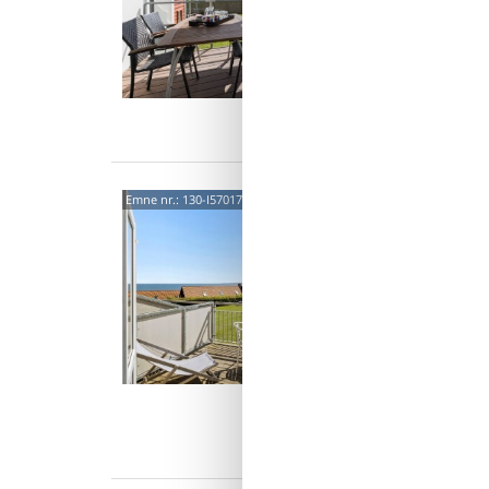
udsigt 
lejlighe
6 p
2 s
Van
Char
Emne nr.:
130-I57017
med 
Melsted
4,0
Velkomm
Der er la
denne v
2 p
0 s
Van