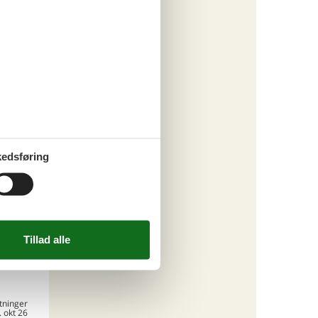
ritter
tninger
 sep 26
.292,-
*
210,-
engøring
edsføring
o
ritter
tninger
. okt 26