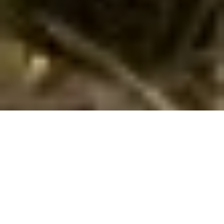
Emne nr.:
135-FLH249