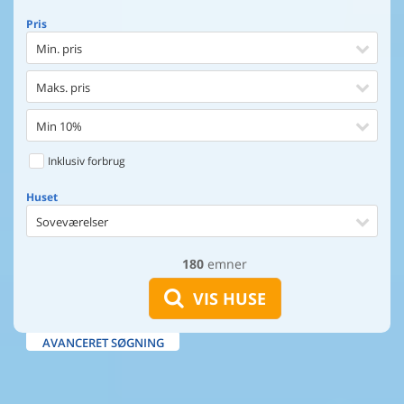
Pris
Min. pris
Maks. pris
Min 10%
Inklusiv forbrug
Huset
Soveværelser
180
emner
Huset
Afstand til indkøb
VIS HUSE
Afstand til vand
AVANCERET SØGNING
Udsigt til vand
Faciliteter