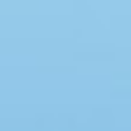
Swimmingpool
Spa
Sauna
Internet
Parabol/kabel TV
Brændeovn
Opvaskemaskine
Vaskemaskine
Tørretumbler
Ikkeryger
Aktivitetsrum
Handicapvenligt
Gode fiskeforhold
Indhegnet område
Aircondition
Ladestander til elbil
Energivenligt