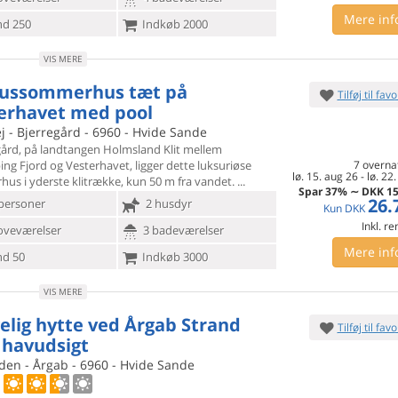
Mere inf
d 250
Indkøb 2000
VIS MERE
ussommerhus tæt på
Tilføj til favo
erhavet med pool
j - Bjerregård - 6960 - Hvide Sande
egård, på landtangen Holmsland Klit mellem
ing Fjord og
Vesterhavet, ligger dette luksuriøse
7 overna
lø. 15. aug 26
-
lø. 22
us i yderste klitrække, kun 50 m fra vandet.
Spar
37%
∼
DKK
15
26.
personer
2 husdyr
Kun
DKK
Inkl. r
oveværelser
3 badeværelser
Mere inf
d 50
Indkøb 3000
VIS MERE
elig hytte ved Årgab Strand
Tilføj til favo
havudsigt
den - Årgab - 6960 - Hvide Sande