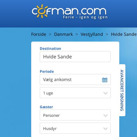
Ferie - igen og igen
Forside
Danmark
Vestjylland
Hvide Sande
Destination
Huset
Afstand ti
Afstand ti
Periode
AVANCERET SØGNING
Vælg ankomst
Udsigt ti
1 uge
Faciliteter
Swimmin
Gæster
Spa
Sauna
Personer
Internet
Parabol/
Husdyr
Brænde