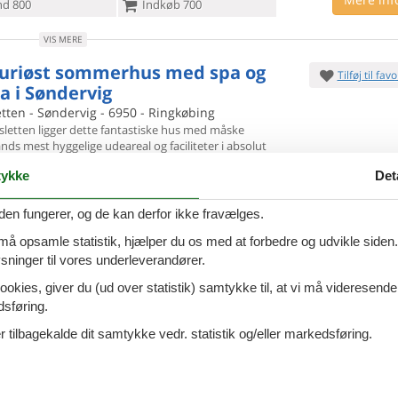
d 800
Indkøb 700
VIS MERE
uriøst sommerhus med spa og
Tilføj til favo
a i Søndervig
tten - Søndervig - 6950 - Ringkøbing
sletten ligger dette fantastiske hus med måske
lands mest
hyggelige udeareal og faciliteter i absolut
7 overna
e. Selve huset er mindst lige så
lø. 15. aug 26
-
lø. 22
ykke
Det
personer
2 husdyr
Spar
41%
∼
DKK
9
14.
Kun
DKK
oveværelser
3 badeværelser
den fungerer, og de kan derfor ikke fravælges.
Mere inf
d 300
Indkøb 2500
 må opsamle statistik, hjælper du os med at forbedre og udvikle siden. I
ninger til vores underleverandører.
VIS MERE
ookies, giver du (ud over statistik) samtykke til, at vi må videresende
eligt sommerhus med sauna
dsføring.
Tilføj til favo
stranden
 tilbagekalde dit samtykke vedr. statistik og/eller markedsføring.
årdsvej - Bjerregård - 6960 - Hvide Sande
 til en skøn ferie ved vandet med base i dette
able feriehus.
På en dejlig klitgrund en lille gåtur fra
7 overna
 ligger dette hyggelige