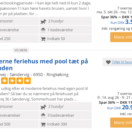
ibel bookingperiode - I kan leje helt ned til kun 2 dage,
jsæsonen !! I kan høre havets brusen, uanset hvor I
7 overna
ma. 5. okt 26
-
ma. 12.
 jer på pladsen, for
Spar
36%
∼
DKK
1
3.
ersoner
2 husdyr
Kun
DKK
Inkl. rengøring og
oveværelse
1 badeværelse
Mere inf
d 250
Indkøb 50
VIS MERE
rne feriehus med pool tæt på
Tilføj til favo
nden
ej - Søndervig - 6950 - Ringkøbing
 udkig efter et moderne feriehus med egen pool til
ilien? Så
bør du se nærmere på feriehuset på
7 overna
fr. 14. aug 26
-
fr. 21
ej 36 i Søndervig. Sommerhuset har plads
Spar
36%
∼
DKK
11
20.
ersoner
2 husdyr
Kun
DKK
Inkl. r
oveværelser
3 badeværelser
Mere inf
d 500
Indkøb 300