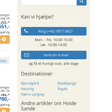
tninger
Kan vi hjælpe?
. aug 26
.222,-
*
551,-
Ring (+45) 7877 0427
engøring
o
Man. - fre. 10.00-16.00
Lør. 10.00-14.00
Send en e-mail
ritter
og få et hurtigt svar, alle dage
Destinationer
Bjerregård
Skodbjerge
tninger
Haurvig
Årgab
. dec 26
Nørre Lyngvig
.184,-
*
780,-
Andre artikler om Hvide
engøring
Sande
o