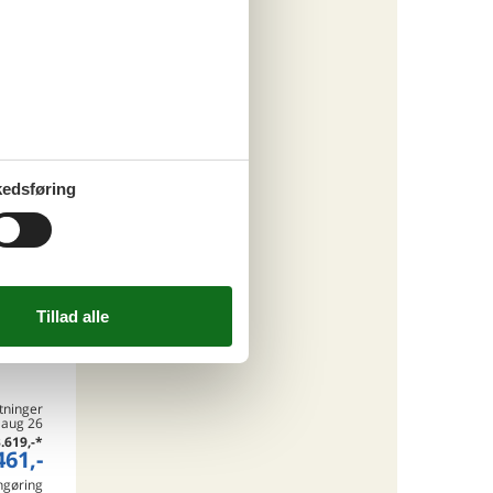
ritter
tninger
. aug 26
.312,-
*
561,-
engøring
edsføring
o
ritter
tninger
. aug 26
.619,-
*
461,-
engøring