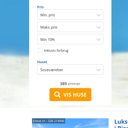
Opvaske
Pris
Vaskema
Tørretu
Min. pris
Ikkeryge
Aktivite
Maks. pris
Handicap
Gode fis
Min 10%
Indhegn
Inklusiv forbrug
Aircondi
Ladestand
Huset
Energive
Soveværelser
389
emner
VIS HUSE
Luks
Emne nr.:
328-214946