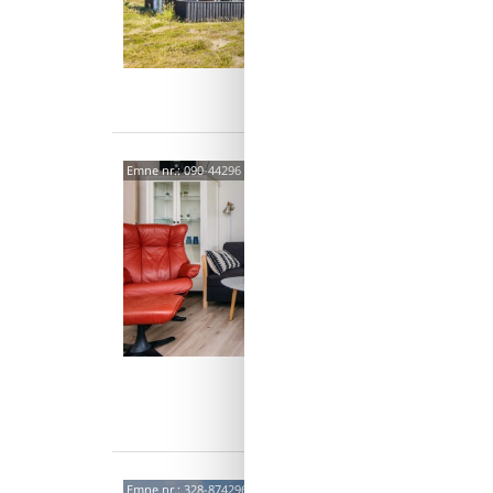
6 p
3 s
Van
Hygg
Emne nr.:
090-44296
vand
Lodberg
3,0
Denne fe
hvilket 
ønsker 
4 p
1 s
Van
Stor
Emne nr.:
328-874296