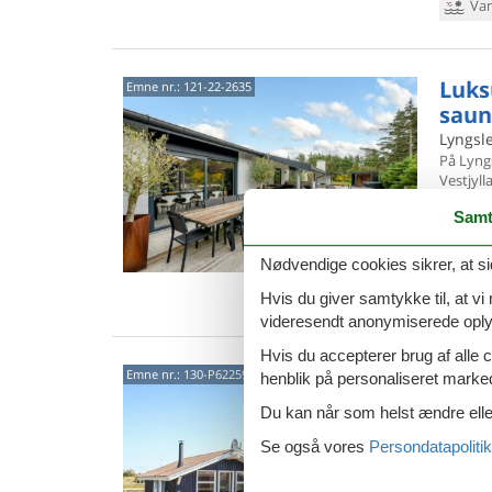
Van
Luks
Emne nr.:
121-22-2635
saun
Lyngsle
På Lyng
Vestjyl
topklass
Samt
13 
6 s
Nødvendige cookies sikrer, at si
Van
Hvis du giver samtykke til, at vi
videresendt anonymiserede oplys
Hvis du accepterer brug af alle c
Hygg
Emne nr.:
130-P62259
henblik på personaliseret marke
nær 
Du kan når som helst ændre eller
Bjerreg
Se også vores
Persondatapolitik
Glæd jer
komfort
stranden