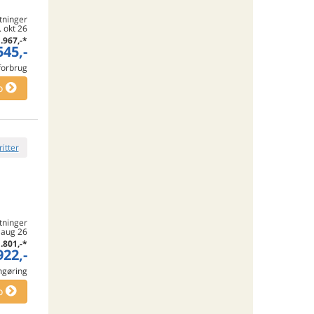
tninger
 okt 26
.967,-
*
545,-
 forbrug
o
ritter
tninger
. aug 26
.801,-
*
922,-
engøring
o