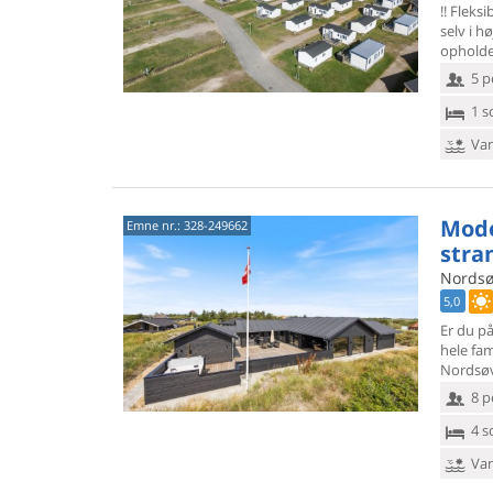
!! Fleks
selv i
hø
opholder
5 p
1 s
Van
Mode
Emne nr.:
328-249662
stra
Nordsøv
5,0
Er du på
hele fam
Nordsøv
8 p
4 s
Van