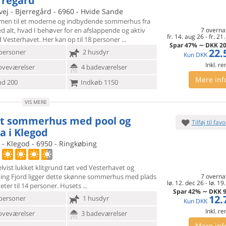
erregård
vej - Bjerregård - 6960 - Hvide Sande
en til et moderne og indbydende sommerhus fra
 alt, hvad I
behøver for en afslappende og aktiv
7 overna
fr. 14. aug 26
-
fr. 21
d Vesterhavet. Her kan op til 18 personer
Spar
47%
∼
DKK
20
22.
personer
2 husdyr
Kun
DKK
Inkl. r
oveværelser
4 badeværelser
Mere inf
d 200
Indkøb 1150
VIS MERE
t sommerhus med pool og
Tilføj til favo
a i Klegod
 - Klegod - 6950 - Ringkøbing
lvist lukket klitgrund tæt ved Vesterhavet og
ng Fjord ligger
dette skønne sommerhus med plads
7 overna
lø. 12. dec 26
-
lø. 19
iteter til 14 personer. Husets
Spar
42%
∼
DKK
9
12.
personer
1 husdyr
Kun
DKK
Inkl. r
oveværelser
3 badeværelser
Mere inf