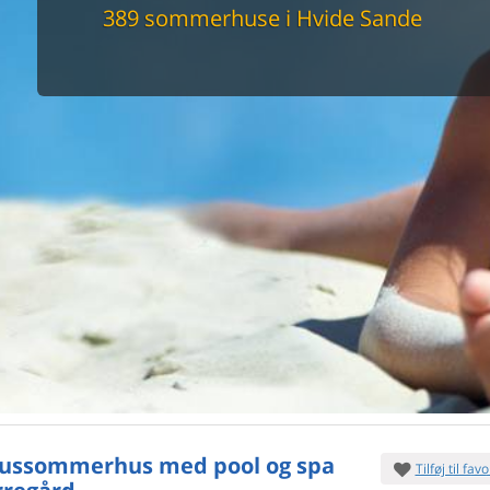
maskine
389 sommerhuse i Hvide Sande
skine
mbler
r
tsrum
venligt
keforhold
et område
tion
er til elbil
nligt
ussommerhus med pool og spa
Tilføj til favo