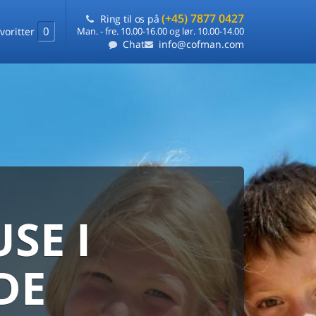
(+45) 7877 0427
Ring til os på
0
voritter
Man. - fre. 10.00-16.00 og lør. 10.00-14.00
Chat
info@cofman.com
SE I
MED
RKS
DLEJNING
DE
ts laveste pris
på ét sted