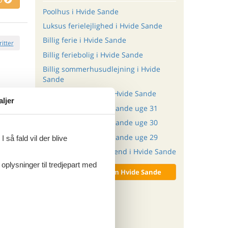
Poolhus i Hvide Sande
Luksus ferielejlighed i Hvide Sande
Billig ferie i Hvide Sande
ritter
Billig feriebolig i Hvide Sande
Billig sommerhusudlejning i Hvide
Sande
tninger
Store sommerhuse i Hvide Sande
. aug 26
aljer
.948,-
*
Sommerhus i Hvide Sande uge 31
137,-
Sommerhus i Hvide Sande uge 30
o
Sommerhus i Hvide Sande uge 29
 så fald vil der blive
Sommerhus en weekend i Hvide Sande
 oplysninger til tredjepart med
Vis alle artikler om Hvide Sande
ritter
tninger