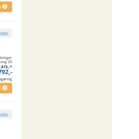
o
ritter
tninger
. aug 26
.875,-
*
792,-
engøring
o
ritter