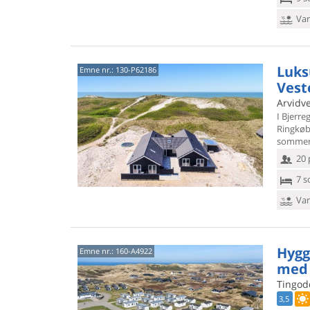
Van
Luks
Emne nr.:
130-P62186
Vest
Arvidve
I Bjerr
Ringkøb
sommerh
20 
7 s
Van
Hygg
Emne nr.:
160-A4922
med 
Tingod
3,5