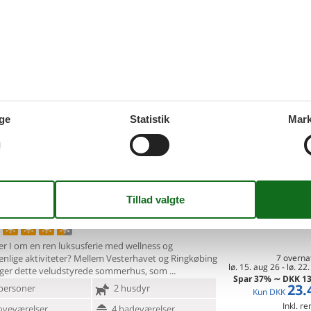
Tilføj til favo
a i Søndervig
ulius Vej - Søndervig - 6950 - Ringkøbing
de på Frans Julius Vej 29 finder I dette imponerende
hus med
swimmingpool i det eftertragtede område
7 overna
lø. 8. aug 26
-
lø. 15
g. Her har I mulighed for at samle
Spar
37%
∼
DKK
13
22.
personer
2 husdyr
Kun
DKK
Inkl. r
oveværelser
3 badeværelser
ge
Statistik
Mark
Mere inf
d 900
Indkøb 2500
VIS MERE
us sommerhus med pool og
Tilføj til favo
dudsigt
Klitvej - Bjerregård - 6960 - Hvide Sande
 I om en ren luksusferie med wellness og
enlige aktiviteter?
Mellem Vesterhavet og Ringkøbing
7 overna
lø. 15. aug 26
-
lø. 22
igger dette veludstyrede sommerhus, som
Spar
37%
∼
DKK
13
23.
personer
2 husdyr
Kun
DKK
Inkl. r
oveværelser
4 badeværelser