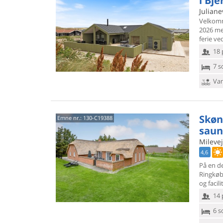
i Bj
Juliane
Velkomm
2026 med
ferie ve
18 
7 s
Van
Skøn
Emne nr.:
130-C19388
saun
Milevej
4,6
På en de
Ringkøbi
og facil
14 
6 s