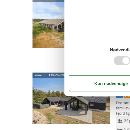
saun
Frans J
Beliggen
sommer
Søndervi
18 
7 s
Nødvendi
Van
Luks
Emne nr.:
130-P62090
fjor
Sønder 
4,7
Drømmer
familiev
Fjord l
24 
9 s