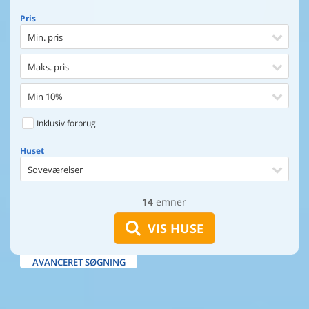
Pris
Min. pris
Maks. pris
Min 10%
Inklusiv forbrug
Huset
Soveværelser
14
emner
Huset
Afstand til indkøb
VIS HUSE
Afstand til vand
AVANCERET SØGNING
Udsigt til vand
Faciliteter