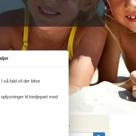
aljer
 så fald vil der blive
 oplysninger til tredjepart med
Søg efter husnr.
ritter