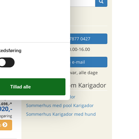
tninger
Kan vi hjælpe?
. sep 26
K
776,-
*
088,-
 forbrug
Ring (+45) 7877 0427
o
Man. - fre. 10.00-16.00
edsføring
Send en e-mail
ritter
og få et hurtigt svar, alle dage
Andre artikler om Karigador
tninger
Sommerhus i Karigador
. sep 26
.698,-
*
Sommerhus med pool Karigador
920,-
Sommerhus Karigador med hund
engøring
o