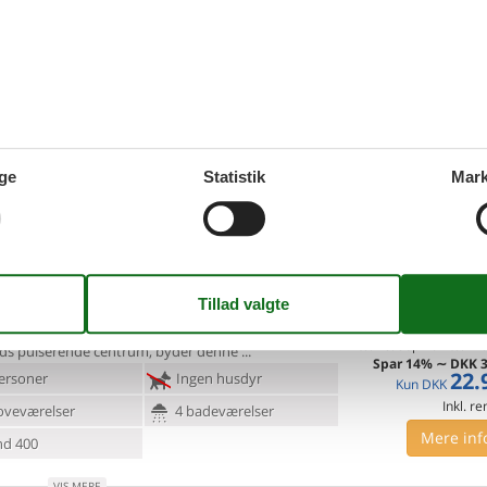
gador
 til en magisk ferie for to i denne attraktive lejlighed
vandet.
Velkommen til denne skønne lejlighed, der
7 overna
lø. 12. sep 26
-
lø. 19
dejlige omgivelser i
Spar
20%
∼
DK
3.
ersoner
Ingen husdyr
Kun
DKK
Inkl. rengøring og
oveværelse
1 badeværelse
Mere inf
d 400
Indkøb 200
ge
Statistik
Mark
VIS MERE
6 - Novigrad
Tilføj til favo
Novigrad med Pool og Tagterrasse Bolig: Beliggende
 meter fra
Adriaterhavet og en kort gåtur fra
7 overna
to. 10. sep 26
-
to. 17
ds pulserende centrum, byder denne
Spar
14%
∼
DKK
3
22.
ersoner
Ingen husdyr
Kun
DKK
Inkl. r
oveværelser
4 badeværelser
Mere inf
d 400
VIS MERE