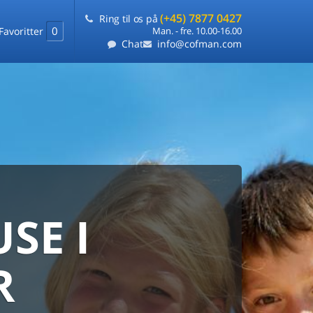
(+45) 7877 0427
Ring til os på
0
Favoritter
Man. - fre. 10.00-16.00
Chat
info@cofman.com
SE I
MED
RKS
DLEJNING
R
ts laveste pris
på ét sted