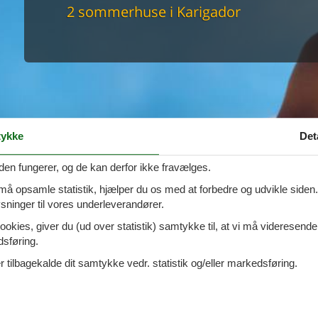
maskine
2 sommerhuse i Karigador
skine
mbler
r
tsrum
venligt
keforhold
et område
tion
ykke
Det
er til elbil
nligt
den fungerer, og de kan derfor ikke fravælges.
 må opsamle statistik, hjælper du os med at forbedre og udvikle siden. I
ninger til vores underleverandører.
ookies, giver du (ud over statistik) samtykke til, at vi må videresende
dsføring.
 tilbagekalde dit samtykke vedr. statistik og/eller markedsføring.
- Novigrad-Karigador - 52466 -
Tilføj til favo