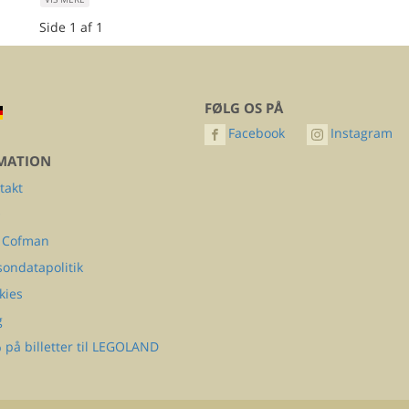
Side 1 af 1
FØLG OS PÅ
Facebook
Instagram
MATION
takt
Q
 Cofman
sondatapolitik
kies
g
 på billetter til LEGOLAND