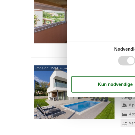
Kari
Glæd jer
tæt på 
ligger i 
2 p
1 s
Van
Nødvendi
5246
Emne nr.:
359-HR-52474-01
4,4
Villa i 
kun 400
Novigra
8 p
4 s
Van