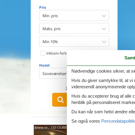
Opvaske
Pris
Vaskema
Tørretu
Min. pris
Ikkeryge
Aktivite
Maks. pris
Handicap
Gode fis
Min 10%
Indhegn
Inklusiv forbrug
Aircondi
Samt
Ladestand
Huset
Energive
Nødvendige cookies sikrer, at si
Soveværelser
Hvis du giver samtykke til, at vi
videresendt anonymiserede oplys
2
emner
Hvis du accepterer brug af alle c
VIS HUSE
henblik på personaliseret marke
Du kan når som helst ændre eller
Se også vores
Persondatapolitik
Kras 
Emne nr.:
133-CIU885