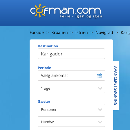
Ferie - igen og igen
Forside
Kroatien
Istrien
Novigrad
Kari
Destination
Huset
Afstand ti
Afstand ti
Periode
AVANCERET SØGNING
Vælg ankomst
Udsigt ti
1 uge
Faciliteter
Swimmin
Gæster
Spa
Sauna
Personer
Internet
Parabol/
Husdyr
Brænde