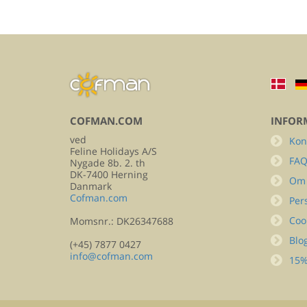
COFMAN.COM
INFOR
ved
Kon
Feline Holidays A/S
FA
Nygade 8b. 2. th
DK-7400 Herning
Om
Danmark
Cofman.com
Per
Coo
Momsnr.: DK26347688
Blo
(+45) 7877 0427
info@cofman.com
15%