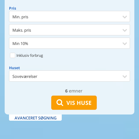
Pris
Min. pris
Maks. pris
Min 10%
Inklusiv forbrug
Huset
Soveværelser
6
emner
Huset
Afstand til indkøb
VIS HUSE
Afstand til vand
AVANCERET SØGNING
Udsigt til vand
Faciliteter