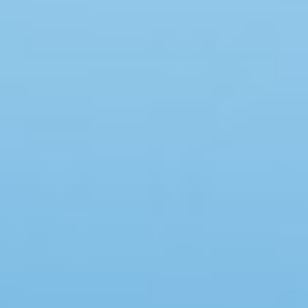
Swimmingpool
Spa
Sauna
Internet
Parabol/kabel TV
Brændeovn
Opvaskemaskine
Vaskemaskine
Tørretumbler
Ikkeryger
Aktivitetsrum
Handicapvenligt
Gode fiskeforhold
Indhegnet område
Aircondition
Ladestander til elbil
Energivenligt