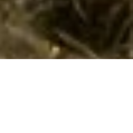
Emne nr.:
133-CKA356