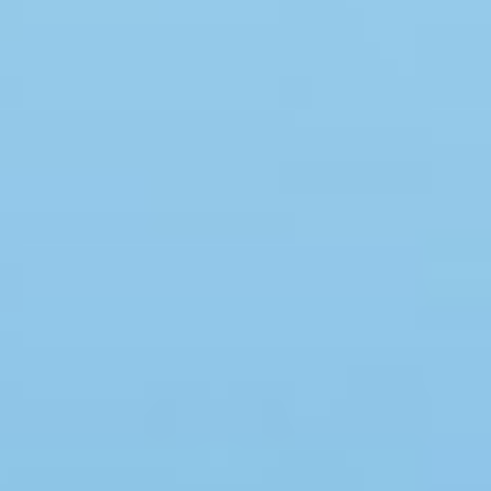
Swimmingpool
Spa
Sauna
Internet
Parabol/kabel TV
Brændeovn
Opvaskemaskine
Vaskemaskine
Tørretumbler
Ikkeryger
Aktivitetsrum
Handicapvenligt
Gode fiskeforhold
Indhegnet område
Aircondition
Ladestander til elbil
Energivenligt