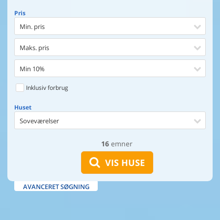
Pris
Min. pris
Maks. pris
Min 10%
Inklusiv forbrug
Huset
Soveværelser
16
emner
Huset
Afstand til indkøb
VIS HUSE
Afstand til vand
AVANCERET SØGNING
Udsigt til vand
Faciliteter