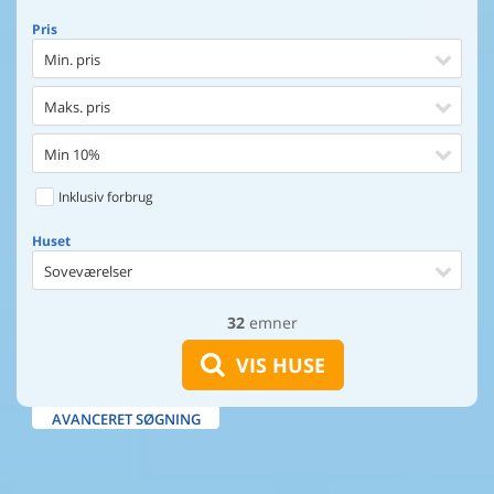
Pris
Min. pris
Maks. pris
Min 10%
Inklusiv forbrug
Huset
Soveværelser
32
emner
Huset
Afstand til indkøb
VIS HUSE
Afstand til vand
AVANCERET SØGNING
Udsigt til vand
Faciliteter