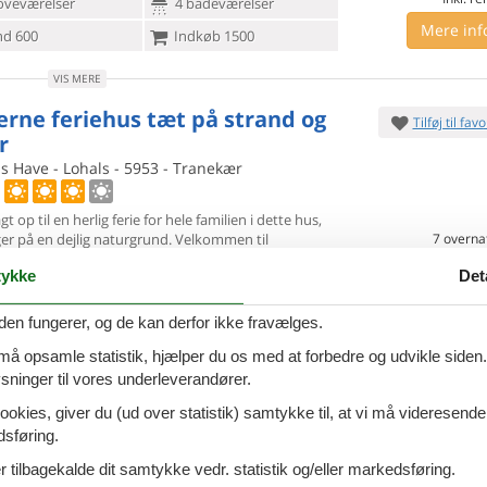
oveværelser
4 badeværelser
Mere inf
d 600
Indkøb 1500
VIS MERE
rne feriehus tæt på strand og
Tilføj til favo
r
s Have - Lohals - 5953 - Tranekær
gt op til en herlig ferie for hele familien i dette hus,
ger på
en dejlig naturgrund. Velkommen til
7 overna
on. 9. sep 26
-
on. 16.
d, hvor I i grønne, fredelige
Spar
33%
∼
DKK
2
ykke
Det
4.
personer
2 husdyr
Kun
DKK
Inkl. r
oveværelser
2 badeværelser
den fungerer, og de kan derfor ikke fravælges.
Mere inf
d 560
Indkøb 2000
 må opsamle statistik, hjælper du os med at forbedre og udvikle siden. I
ninger til vores underleverandører.
VIS MERE
ookies, giver du (ud over statistik) samtykke til, at vi må videresende
erhus med pool og aktiviteter
dsføring.
Tilføj til favo
vandet
 tilbagekalde dit samtykke vedr. statistik og/eller markedsføring.
s Have - Lohals - 5953 - The Danish South Sea