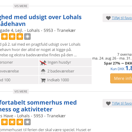
VIS MERE
ighed med udsigt over Lohals
Tilføj til favo
bådehavn
ade 4, Lejl. - Lohals - 5953 - Tranekær
d på 2. sal med en pragtfuld udsigt over Lohals
ehavn hvor der
altid er noget at kigge på.
7 overna
else og ekstra badeværelse findes på den
ma. 24. aug 26
-
ma. 31.
ersoner
Ingen husdyr
Spar
27%
∼
DK
1.
Kun
DKK
oveværelse
2 badeværelser
Mere inf
d 100
Indkøb 1000
VIS MERE
ortabelt sommerhus med
Tilføj til favo
ness og aktiviteter
s Have - Lohals - 5953 - Tranekær
ommerhuset til ferien der skal være speciel. Huset er