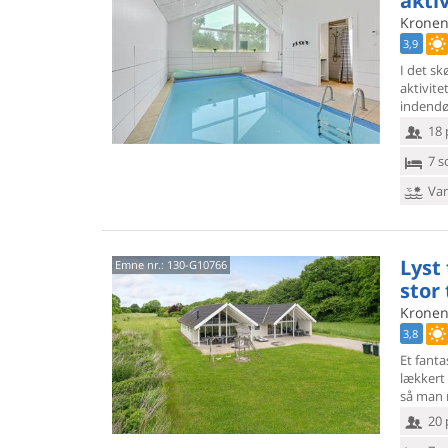
aktiv
Kronen
3,9
I det s
aktivite
indendø
18 
7 s
Van
Lyst
Emne nr.:
130-G10766
stor
Kronen
3,8
Et fanta
lækkert 
så man r
20 