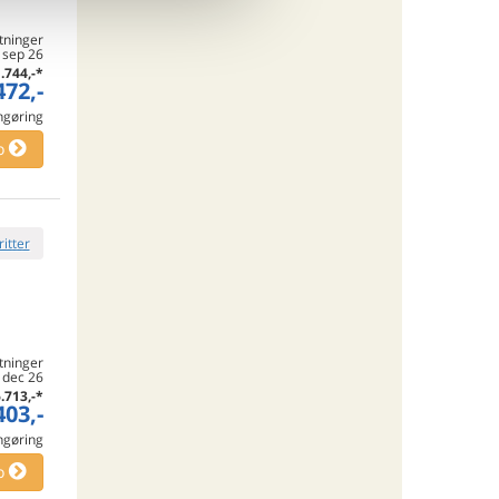
tninger
 sep 26
.744,-
*
472,-
engøring
o
ritter
tninger
. dec 26
.713,-
*
403,-
engøring
o