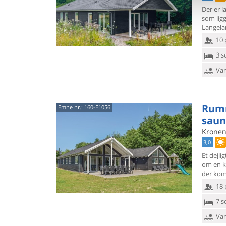
Der er la
som lig
Langelan
10 
3 s
Van
Rumm
Emne nr.:
160-E1056
saun
Kronen
3,0
Et dejl
om en k
der kom
18 
7 s
Van