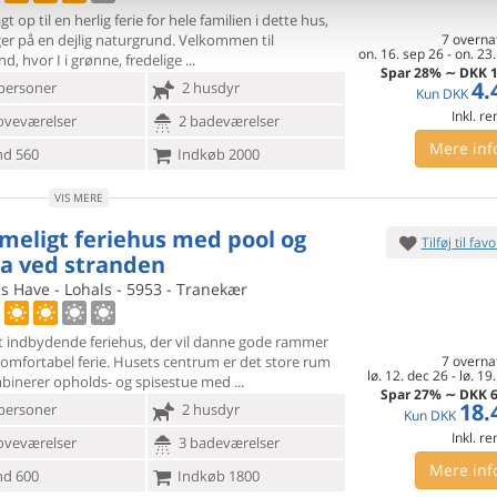
gt op til en herlig ferie for hele familien i dette hus,
ger på
en dejlig naturgrund. Velkommen til
7 overna
on. 16. sep 26
-
on. 23.
d, hvor I i grønne, fredelige
Spar
28%
∼
DKK
1
4.
personer
2 husdyr
Kun
DKK
Inkl. r
oveværelser
2 badeværelser
Mere inf
d 560
Indkøb 2000
VIS MERE
eligt feriehus med pool og
Tilføj til favo
a ved stranden
s Have - Lohals - 5953 - Tranekær
igt indbydende feriehus, der vil danne gode rammer
omfortabel
ferie. Husets centrum er det store rum
7 overna
lø. 12. dec 26
-
lø. 19
binerer opholds- og spisestue med
Spar
27%
∼
DKK
6
18.
personer
2 husdyr
Kun
DKK
Inkl. r
oveværelser
3 badeværelser
Mere inf
d 600
Indkøb 1800