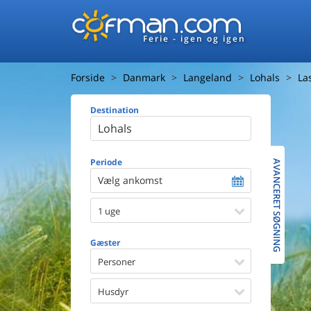
Ferie - igen og igen
Forside
Danmark
Langeland
Lohals
La
Destination
Huset
Afstand ti
Afstand ti
Periode
AVANCERET SØGNING
Vælg ankomst
Udsigt ti
1 uge
Faciliteter
Swimmin
Gæster
Spa
Sauna
Personer
Internet
Parabol/
Husdyr
Brænde