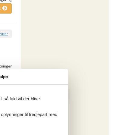
o
ritter
tninger
 sep 26
.035,-
*
aljer
181,-
engøring
o
 så fald vil der blive
 oplysninger til tredjepart med
ritter