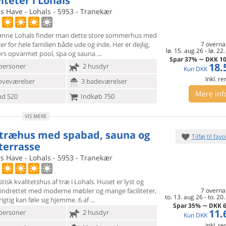
iteter i Lohals
s Have - Lohals - 5953 - Tranekær
kønne Lohals finder man dette store sommerhus med
ter for hele
familien både ude og inde. Her er dejlig,
7 overna
lø. 15. aug 26
-
lø. 22
rs opvarmet pool, spa og sauna
Spar
37%
∼
DKK
10
18.
personer
2 husdyr
Kun
DKK
Inkl. r
oveværelser
3 badeværelser
Mere inf
d 520
Indkøb 750
VIS MERE
 træhus med spabad, sauna og
Tilføj til favo
 terrasse
s Have - Lohals - 5953 - Tranekær
stisk kvalitetshus af træ i Lohals. Huset er lyst og
indrettet
med moderne møbler og mange faciliteter,
7 overna
to. 13. aug 26
-
to. 20
igtig kan føle sig hjemme. 6 af
Spar
35%
∼
DKK
6
11.
personer
2 husdyr
Kun
DKK
Inkl. r