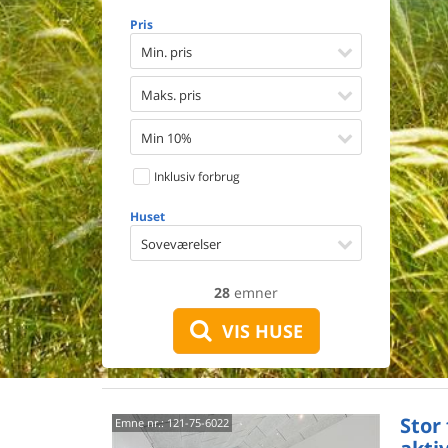
Opvaske
Pris
Vaskema
Tørretu
Min. pris
Ikkeryge
Aktivite
Maks. pris
Handicap
Gode fis
Min 10%
Indhegn
Inklusiv forbrug
Aircondi
Ladestand
Huset
Energive
Soveværelser
28
emner
VIS HUSE
Stor
Emne nr.:
121-75-6022