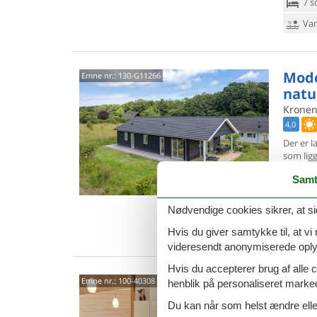
7 s
Van
Mode
Emne nr.:
130-G11266
natu
Kronen
4,0
Der er la
som lig
Langelan
Samt
10 
3 s
Nødvendige cookies sikrer, at si
Van
Hvis du giver samtykke til, at vi
videresendt anonymiserede oplys
Hvis du accepterer brug af alle c
Somm
Emne nr.:
100-40308
henblik på personaliseret marke
nær 
Du kan når som helst ændre eller
Kronen