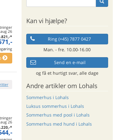
Kan vi hjælpe?
tninger
. aug 26
.821,-
*
Ring (+45) 7877 0427
571,-
engøring
Man. - fre. 10.00-16.00
o
Send en e-mail
og få et hurtigt svar, alle dage
Andre artikler om Lohals
ritter
Sommerhus i Lohals
Luksus sommerhus i Lohals
Sommerhus med pool i Lohals
tninger
. aug 26
Sommerhus med hund i Lohals
.220,-
*
644,-
engøring