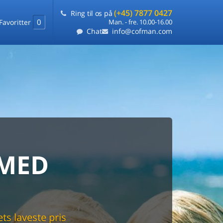
(+45) 7877 0427
Ring til os på
0
Favoritter
Man. - fre. 10.00-16.00
Chat
info@cofman.com
SE I
MED
RKS
DLEJNING
ts laveste pris
på ét sted