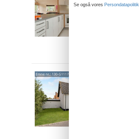
Se også vores
Persondatapolitik
3,9
Velindr
vandet i
Lohals 
18 
7 s
Van
Hygg
Emne nr.:
130-G11170
havu
Nordst
4,0
Hold jer
Langela
ligger 
5 p
2 s