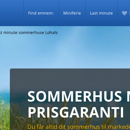
Find emnenr.
Miniferie
Last minute
st minute sommerhuse Lohals
l indkøb
l vand
l vand
SOMMERHU
SOMMERHUS 
HELE DANMA
gpool
PRISGARANTI
SOMMERHUSU
LOHALS
kabel TV
Du får altid dit sommerhus til markede
De fleste danske sommerhuse samlet 
ovn