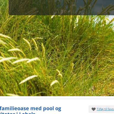
maskine
28 sommerhuse i Lohals
skine
mbler
r
tsrum
venligt
keforhold
et område
tion
er til elbil
nligt
 familieoase med pool og
Tilføj til favo