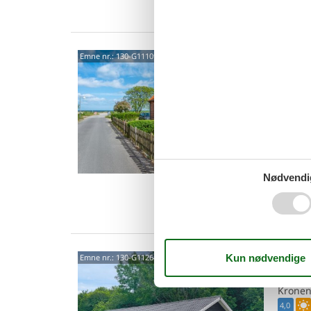
Van
Char
Emne nr.:
130-G11109
havu
Nordst
5,0
Ferie p
feriehus
rum, so
6 p
Nødvendi
2 s
Van
Lyst
Emne nr.:
130-G11264
stra
Kronen
4,0