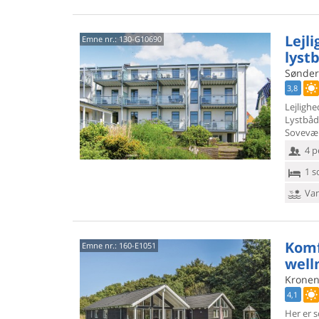
Lejl
Emne nr.:
130-G10690
lyst
Sønderg
3,8
Lejlighe
Lystbåd
Sovevær
4 p
1 s
Van
Komf
Emne nr.:
160-E1051
well
Kronen
4,1
Her er s