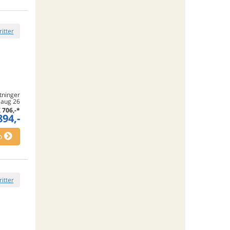
ritter
tninger
 aug 26
K
706,-
*
894,-
o
ritter