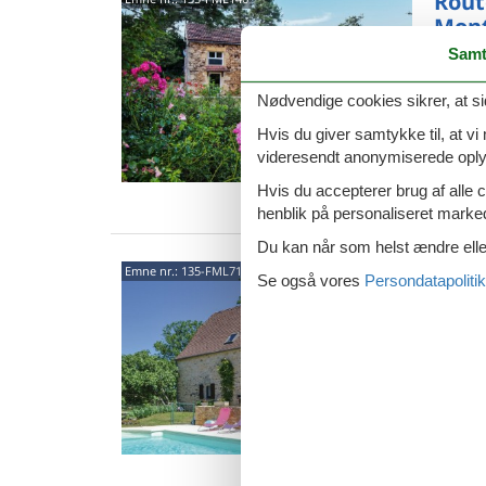
Rout
Mont
Samt
Nyd jere
have og
der lig
Nødvendige cookies sikrer, at si
6 p
Hvis du giver samtykke til, at vi
videresendt anonymiserede oplys
2 s
Hvis du accepterer brug af alle c
Van
henblik på personaliseret marke
Du kan når som helst ændre eller
Route
Emne nr.:
135-FML710
Se også vores
Persondatapolitik
Et smuk
uforstyr
Ejendom
6 p
2 s