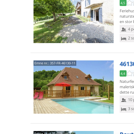
4,5
Feriehus
naturste
en stor 
4 p
2 s
4613
Emne nr.:
357-FR-46130-11
4,4
Naturfer
maleris
dette ru
10 
3 s
Emne nr.:
135-FML146