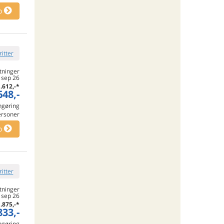
o
ritter
tninger
 sep 26
.612,-
*
648,-
engøring
ersoner
o
ritter
tninger
. sep 26
.875,-
*
833,-
engøring