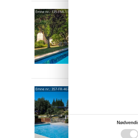
Corl
Emne nr.:
135-FML118
- Sar
Hold en
feriehu
attrakti
6 p
3 s
Ind
4670
Emne nr.:
357-FR-46700-32
4,4
Bungalo
naturen
Mauroux,
Nødvendi
4 p
1 s