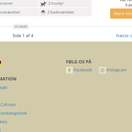
ersoner
2 husdyr
6
p
oveværelser
2 badeværelser
Mere inf
VIS MERE
Side 1 af 4
Næste s
FØLG OS PÅ
Facebook
Instagram
MATION
takt
Q
 Cofman
sondatapolitik
kies
g