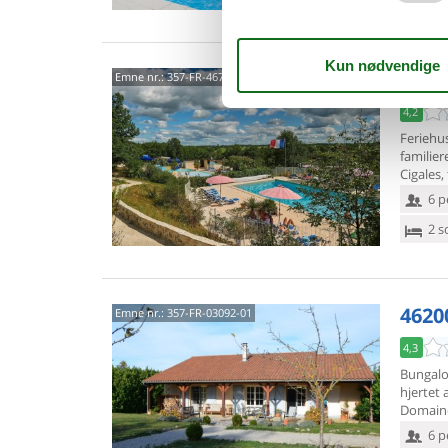
4670
Emne nr.:
357-FR-46700-37
4,2
Feriehus
familier
Cigales,
6 p
2 s
4620
Emne nr.:
357-FR-03092-01
4,3
Bungalow
hjertet 
Domaine
6 p