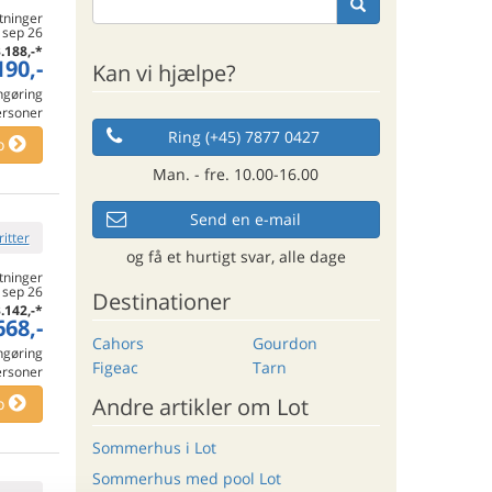
tninger
. sep 26
.188,-
*
190,-
Kan vi hjælpe?
engøring
ersoner
Ring (+45) 7877 0427
o
Man. - fre. 10.00-16.00
Send en e-mail
ritter
og få et hurtigt svar, alle dage
tninger
. sep 26
Destinationer
.142,-
*
668,-
Cahors
Gourdon
engøring
Figeac
Tarn
ersoner
Andre artikler om Lot
o
Sommerhus i Lot
Sommerhus med pool Lot