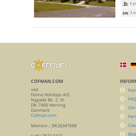
6 p
3 s
COFMAN.COM
INFOR
ved
Kon
Feline Holidays A/S
FA
Nygade 8b. 2. th
DK-7400 Herning
Om
Danmark
Cofman.com
Per
Coo
Momsnr.: DK26347688
Blo
(+45) 7877 0427