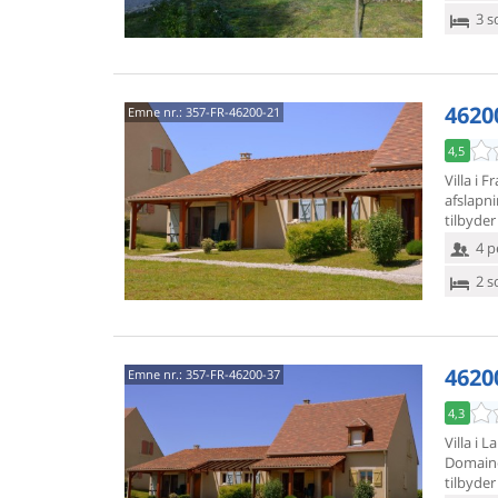
3 s
4620
Emne nr.:
357-FR-46200-21
4,5
Villa i 
afslapn
tilbyde
4 p
2 s
4620
Emne nr.:
357-FR-46200-37
4,3
Villa i 
Domain
tilbyde