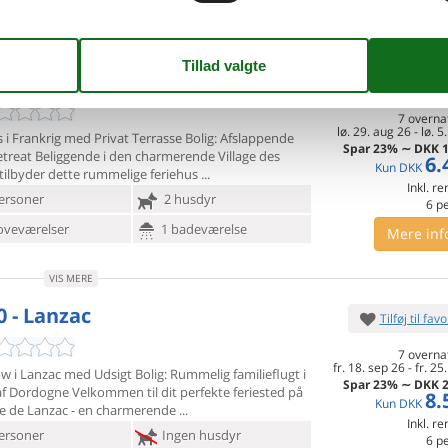
VIS MERE
0 - Mauroux
Tilføj til favo
7 overna
lø. 29. aug 26
-
lø. 5
 i Frankrig med Privat Terrasse Bolig: Afslappende
Spar
23%
∼
DKK
1
etreat Beliggende i den charmerende Village des
6.
Kun
DKK
 tilbyder dette rummelige feriehus
Inkl. r
ersoner
2 husdyr
6
p
oveværelser
1 badeværelse
Mere inf
VIS MERE
0 - Lanzac
Tilføj til favo
7 overna
fr. 18. sep 26
-
fr. 25
 i Lanzac med Udsigt Bolig: Rummelig familieflugt i
Spar
23%
∼
DKK
2
af
Dordogne Velkommen til dit perfekte feriested på
8.
Kun
DKK
 de Lanzac - en charmerende
Inkl. r
ersoner
Ingen husdyr
6
p