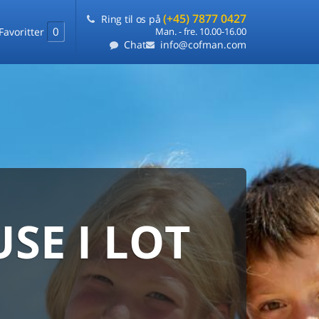
(+45) 7877 0427
Ring til os på
0
Favoritter
Man. - fre. 10.00-16.00
Chat
info@cofman.com
E I LOT
MED
RKS
DLEJNING
ts laveste pris
på ét sted