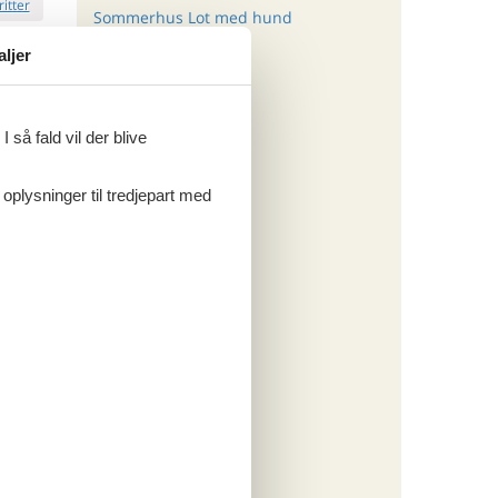
ritter
Sommerhus Lot med hund
aljer
tninger
. sep 26
.701,-
*
296,-
 så fald vil der blive
 forbrug
o
 oplysninger til tredjepart med
ritter
tninger
. aug 26
.856,-
*
332,-
o