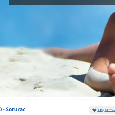
maskine
skine
mbler
r
tsrum
venligt
keforhold
et område
tion
er til elbil
nligt
0 - Soturac
Tilføj til favo