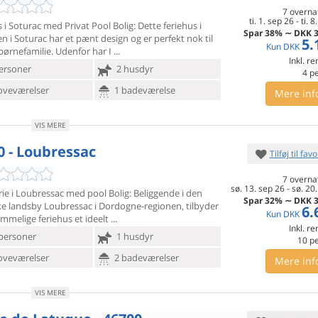
7 overna
ti. 1. sep 26
-
ti. 8
 i Soturac med Privat Pool Bolig: Dette feriehus i
Spar
38%
∼
DKK
3
n i
Soturac har et pænt design og er perfekt nok til
5.
Kun
DKK
børnefamilie. Udenfor har I
Inkl. r
ersoner
2 husdyr
4
p
oveværelser
1 badeværelse
Mere inf
VIS MERE
0 - Loubressac
Tilføj til favo
7 overna
sø. 13. sep 26
-
sø. 20
ie i Loubressac med pool Bolig: Beliggende i den
Spar
32%
∼
DKK
3
ke landsby
Loubressac i Dordogne-regionen, tilbyder
6.
Kun
DKK
mmelige feriehus et ideelt
Inkl. r
personer
1 husdyr
10
p
oveværelser
2 badeværelser
Mere inf
VIS MERE