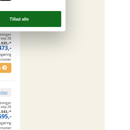
ritter
tninger
. sep 26
.935,-
*
473,-
engøring
ersoner
o
ritter
tninger
. sep 26
.543,-
*
595,-
engøring
ersoner