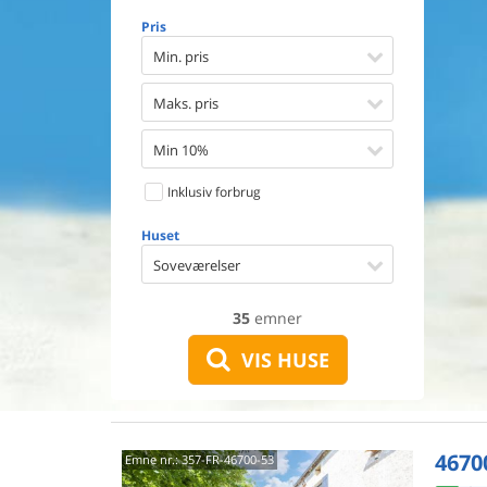
Opvaske
Pris
Vaskema
Tørretu
Min. pris
Ikkeryge
Aktivite
Maks. pris
Handicap
Gode fis
Min 10%
Indhegn
Inklusiv forbrug
Aircondi
Ladestand
Huset
Energive
Soveværelser
35
emner
VIS HUSE
4670
Emne nr.:
357-FR-46700-53