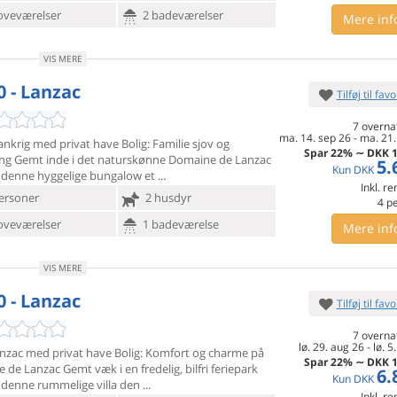
oveværelser
2 badeværelser
Mere inf
VIS MERE
0 - Lanzac
Tilføj til favo
7 overna
ma. 14. sep 26
-
ma. 21.
Frankrig med privat have Bolig: Familie sjov og
Spar
22%
∼
DKK
1
ing Gemt inde
i det naturskønne Domaine de Lanzac
5.
Kun
DKK
r denne hyggelige bungalow et
Inkl. r
ersoner
2 husdyr
4
p
oveværelser
1 badeværelse
Mere inf
VIS MERE
0 - Lanzac
Tilføj til favo
7 overna
lø. 29. aug 26
-
lø. 5
Lanzac med privat have Bolig: Komfort og charme på
Spar
22%
∼
DKK
1
e de
Lanzac Gemt væk i en fredelig, bilfri feriepark
6.
Kun
DKK
r denne rummelige villa den
Inkl. r