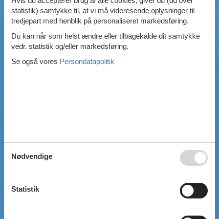
Hvis du accepterer brug af alle cookies, giver du (ud over
statistik) samtykke til, at vi må videresende oplysninger til
Swimmingpool
tredjepart med henblik på personaliseret markedsføring.
Spa
Sauna
Du kan når som helst ændre eller tilbagekalde dit samtykke
Internet
vedr. statistik og/eller markedsføring.
Parabol/kabel TV
Se også vores
Persondatapolitik
Brændeovn
Opvaskemaskine
Vaskemaskine
Tørretumbler
Ikkeryger
Aktivitetsrum
Handicapvenligt
Gode fiskeforhold
Indhegnet område
Aircondition
Nødvendige
Ladestander til elbil
Energivenligt
Statistik