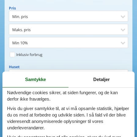
Pris
Min. pris
Maks. pris
Min 10%
Inklusiv forbrug
Huset
Soveværelser
Samtykke
Detaljer
0
emner
Huset
Nødvendige cookies sikrer, at siden fungerer, og de kan
derfor ikke fravælges.
Afstand til indkøb
VIS HUSE
Hvis du giver samtykke til, at vi må opsamle statistik, hjælper
Afstand til vand
du os med at forbedre og udvikle siden. I så fald vil der blive
AVANCERET SØGNING
videresendt anonymiserede oplysninger til vores
Udsigt til vand
underleverandører.
Faciliteter