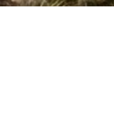
Side 1 af 0
Søg efter husnr.
Kan vi hjælpe?
Ring (+45) 7877 0427
Man. - fre. 10.00-16.00