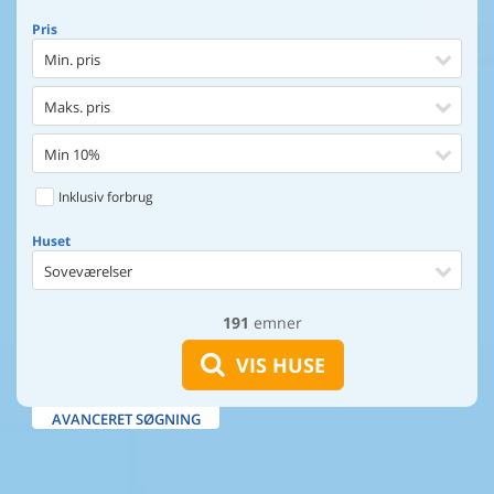
Pris
Min. pris
Maks. pris
Min 10%
Inklusiv forbrug
Huset
Soveværelser
191
emner
Huset
Afstand til indkøb
VIS HUSE
Afstand til vand
AVANCERET SØGNING
Udsigt til vand
Faciliteter