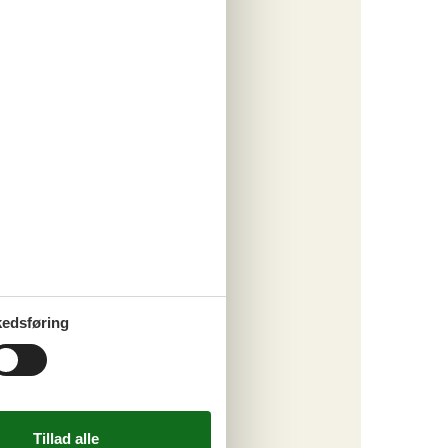
ritter
tninger
. sep 26
.208,-
*
950,-
engøring
o
ritter
edsføring
tninger
. okt 26
.767,-
*
388,-
engøring
sep 2026