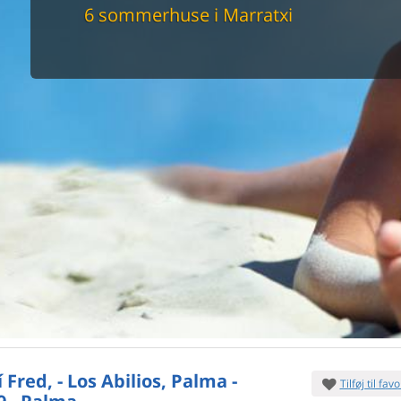
maskine
6 sommerhuse i Marratxi
skine
mbler
r
tsrum
venligt
keforhold
et område
tion
er til elbil
nligt
Fred, - Los Abilios, Palma -
Tilføj til favo