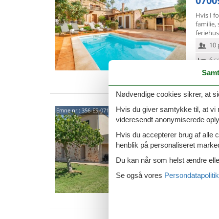
0700
Hvis I 
familie, 
feriehus
10 
6 s
Samt
Van
Nødvendige cookies sikrer, at si
Hvis du giver samtykke til, at vi
0714
Emne nr.:
356-ES-07141-21
videresendt anonymiserede oplys
Fritligg
Hvis du accepterer brug af alle c
landsted
Mallorc
henblik på personaliseret marke
8 p
Du kan når som helst ændre eller
4 s
Se også vores
Persondatapolitik
Van