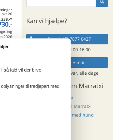
tninger
3. okt 26
Kan vi hjælpe?
.238,-
*
730,-
engøring
sep 2026
Ring (+45) 7877 0427
o
aljer
Man. - fre. 10.00-16.00
Send en e-mail
 så fald vil der blive
ritter
og få et hurtigt svar, alle dage
Andre artikler om Marratxi
 oplysninger til tredjepart med
tninger
 dec 26
Sommerhus i Marratxi
.792,-
*
033,-
Sommerhus med pool Marratxi
engøring
Sommerhus Marratxi med hund
o