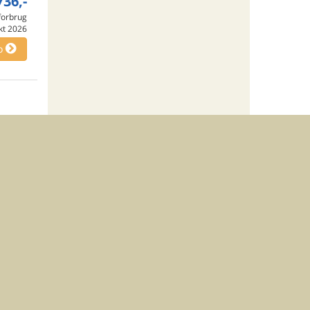
736,-
 forbrug
okt 2026
o