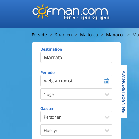
Ferie - igen og igen
Forside
Spanien
Mallorca
Manacor
Ma
Destination
Huset
Afstand ti
Afstand ti
Periode
AVANCERET SØGNING
Vælg ankomst
Udsigt ti
1 uge
Faciliteter
Swimmin
Gæster
Spa
Sauna
Personer
Internet
Parabol/
Husdyr
Brænde