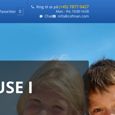
(+45) 7877 0427
Ring til os på
0
Favoritter
Man. - fre. 10.00-16.00
Chat
info@cofman.com
SE I
MED
RKS
DLEJNING
ts laveste pris
på ét sted