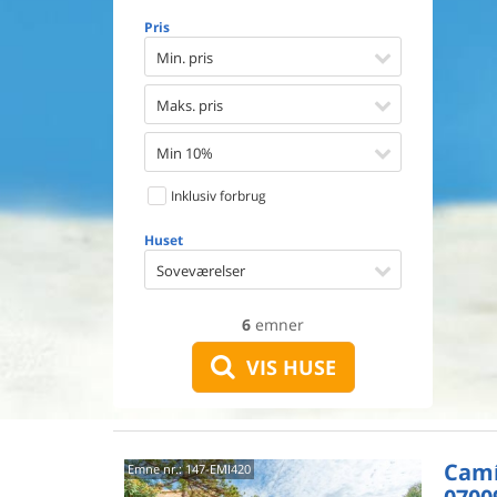
Opvaske
Pris
Vaskema
Tørretu
Min. pris
Ikkeryge
Aktivite
Maks. pris
Handicap
Gode fis
Min 10%
Indhegn
Inklusiv forbrug
Aircondi
Ladestand
Huset
Energive
Soveværelser
6
emner
VIS HUSE
Camí 
Emne nr.:
147-EMI420