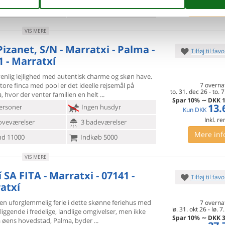
Mere inf
d 17406
Indkøb 2184
VIS MERE
Pizanet, S/N - Marratxi - Palma -
Tilføj til favo
1 - Marratxí
venlig lejlighed med autentisk charme og skøn have.
tore finca
med pool er det ideelle rejsemål på
7 overna
to. 31. dec 26
-
to. 7
, hvor der venter familien en helt
Spar
10%
∼
DKK
1
13.
ersoner
Ingen husdyr
Kun
DKK
Inkl. r
oveværelser
3 badeværelser
Mere inf
d 11000
Indkøb 5000
VIS MERE
SA FITA - Marratxi - 07141 -
Tilføj til favo
atxí
 en uforglemmelig ferie i dette skønne feriehus med
7 overna
lø. 31. okt 26
-
lø. 7
liggende i
fredelige, landlige omgivelser, men ikke
Spar
10%
∼
DKK
3
ra øens hovedstad, Palma, byder