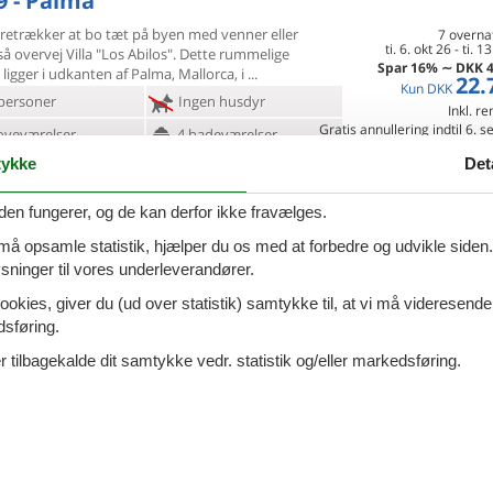
9 - Palma
foretrækker at bo tæt på byen med venner eller
7 overna
ti. 6. okt 26
-
ti. 1
så overvej Villa
"Los Abilos". Dette rummelige
Spar
16%
∼
DKK
4
 ligger i udkanten af Palma, Mallorca, i
22.
Kun
DKK
personer
Ingen husdyr
Inkl. r
Gratis annullering indtil 6. 
oveværelser
4 badeværelser
Mere inf
ykke
Det
d 8619
Indkøb 772
den fungerer, og de kan derfor ikke fravælges.
VIS MERE
 må opsamle statistik, hjælper du os med at forbedre og udvikle siden. I
1 - Marratxí
Tilføj til favo
ninger til vores underleverandører.
ende feriebolig i Marratxí Bolig: Dette smukke
ookies, giver du (ud over statistik) samtykke til, at vi må videresende
 ligger kun få
minutter fra centrum af Palma,
7 overna
as hovedstad. For dem, der rejser med
dsføring.
ma. 21. dec 26
-
ma. 28.
Spar
15%
∼
DKK
7
ersoner
Ingen husdyr
44.
 tilbagekalde dit samtykke vedr. statistik og/eller markedsføring.
Kun
DKK
oveværelser
3 badeværelser
Inkl. r
d 9000
Mere inf
VIS MERE