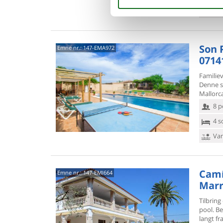
Van
Son 
Emne nr.:
147-EMA972
0714
Familie
Denne s
Mallorca
8 p
4 s
Van
Camí 
Emne nr.:
147-EMI664
Marr
Tilbring
pool. Be
langt f