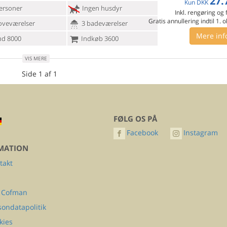
27.
Kun
DKK
ersoner
Ingen husdyr
Inkl. rengøring og
Gratis annullering indtil 1. 
oveværelser
3 badeværelser
Mere inf
d 8000
Indkøb 3600
VIS MERE
Side 1 af 1
FØLG OS PÅ
Facebook
Instagram
MATION
takt
Q
 Cofman
sondatapolitik
kies