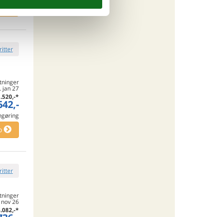
o
ritter
tninger
. jan 27
.520,-
*
642,-
engøring
o
ritter
tninger
. nov 26
.082,-
*