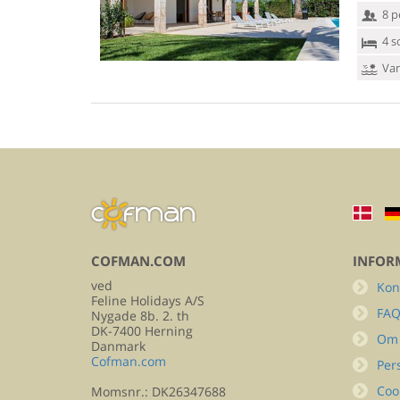
8 p
4 s
Van
COFMAN.COM
INFOR
ved
Kon
Feline Holidays A/S
FA
Nygade 8b. 2. th
DK-7400 Herning
Om
Danmark
Cofman.com
Per
Coo
Momsnr.: DK26347688