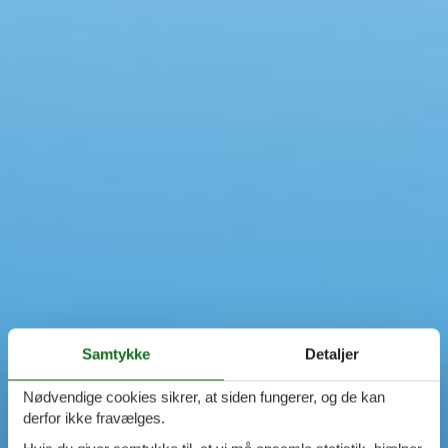
Swimmingpool
Spa
Sauna
Internet
Parabol/kabel TV
Brændeovn
Opvaskemaskine
Vaskemaskine
Tørretumbler
Ikkeryger
Aktivitetsrum
Handicapvenligt
Gode fiskeforhold
Indhegnet område
Aircondition
Ladestander til elbil
Samtykke
Detaljer
Energivenligt
Nødvendige cookies sikrer, at siden fungerer, og de kan
derfor ikke fravælges.