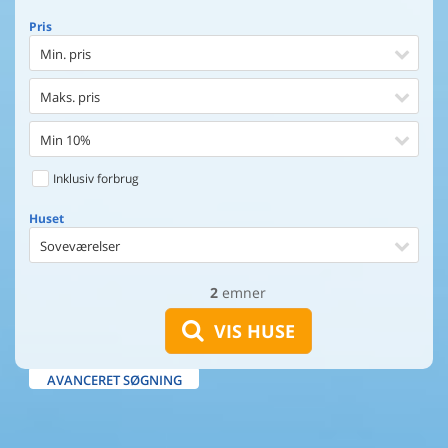
Pris
Min. pris
Maks. pris
Min 10%
Inklusiv forbrug
Huset
Soveværelser
2
emner
Huset
Afstand til indkøb
VIS HUSE
Afstand til vand
AVANCERET SØGNING
Udsigt til vand
Faciliteter