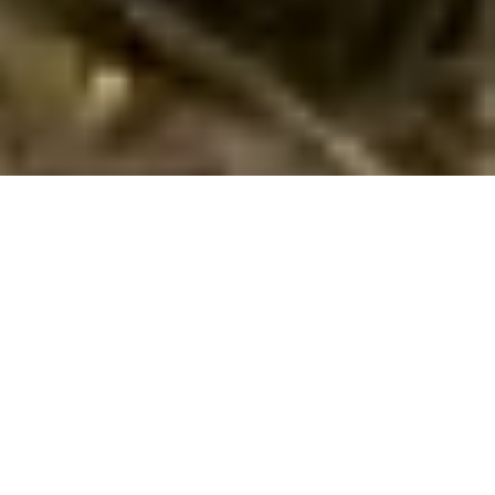
Emne nr.:
521-DNS01087-L