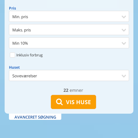
Pris
Min. pris
Maks. pris
Min 10%
Inklusiv forbrug
Huset
Soveværelser
22
emner
Huset
Afstand til indkøb
VIS HUSE
Afstand til vand
AVANCERET SØGNING
Udsigt til vand
Faciliteter