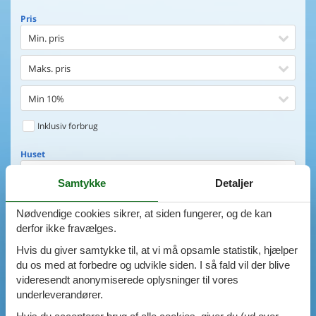
Pris
Min. pris
Maks. pris
Min 10%
Inklusiv forbrug
Huset
Soveværelser
Samtykke
Detaljer
0
emner
Huset
Nødvendige cookies sikrer, at siden fungerer, og de kan
derfor ikke fravælges.
Afstand til indkøb
VIS HUSE
Hvis du giver samtykke til, at vi må opsamle statistik, hjælper
Afstand til vand
du os med at forbedre og udvikle siden. I så fald vil der blive
AVANCERET SØGNING
videresendt anonymiserede oplysninger til vores
Udsigt til vand
underleverandører.
Faciliteter