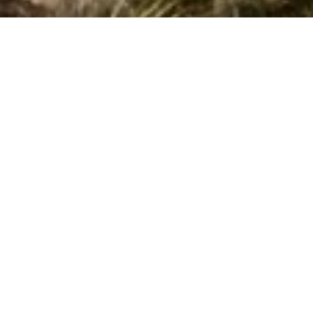
Side 1 af 0
Søg efter husnr.
Kan vi hjælpe?
Ring (+45) 7877 0427
Man. - fre. 10.00-16.00