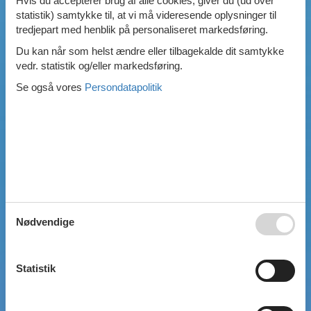
Hvis du accepterer brug af alle cookies, giver du (ud over
statistik) samtykke til, at vi må videresende oplysninger til
Swimmingpool
tredjepart med henblik på personaliseret markedsføring.
Spa
Sauna
Du kan når som helst ændre eller tilbagekalde dit samtykke
Internet
vedr. statistik og/eller markedsføring.
Parabol/kabel TV
Se også vores
Persondatapolitik
Brændeovn
Opvaskemaskine
Vaskemaskine
Tørretumbler
Ikkeryger
Aktivitetsrum
Handicapvenligt
Gode fiskeforhold
Indhegnet område
Aircondition
Nødvendige
Ladestander til elbil
Energivenligt
Statistik