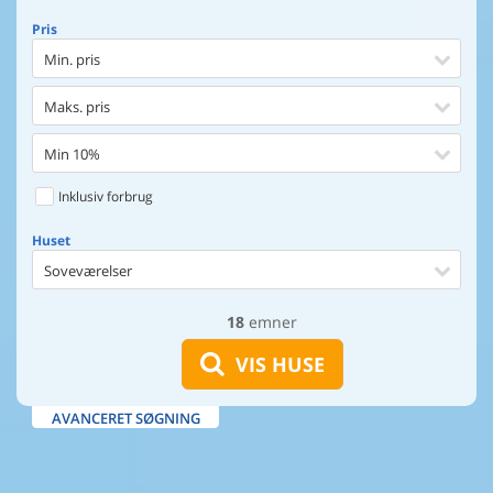
Pris
Min. pris
Maks. pris
Min 10%
Inklusiv forbrug
Huset
Soveværelser
18
emner
Huset
Afstand til indkøb
VIS HUSE
Afstand til vand
AVANCERET SØGNING
Udsigt til vand
Faciliteter