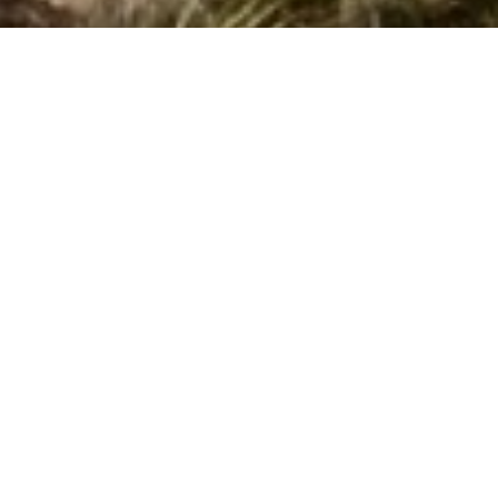
Side 1 af 0
Søg efter husnr.
Kan vi hjælpe?
Ring (+45) 7877 0427
Man. - fre. 10.00-16.00