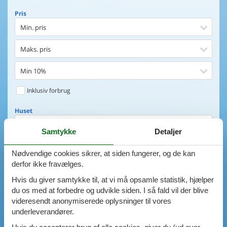
Pris
Min. pris
Maks. pris
Min 10%
Inklusiv forbrug
Huset
Soveværelser
Samtykke
Detaljer
0
emner
Huset
Nødvendige cookies sikrer, at siden fungerer, og de kan
derfor ikke fravælges.
Afstand til indkøb
VIS HUSE
Hvis du giver samtykke til, at vi må opsamle statistik, hjælper
Afstand til vand
du os med at forbedre og udvikle siden. I så fald vil der blive
AVANCERET SØGNING
videresendt anonymiserede oplysninger til vores
Udsigt til vand
underleverandører.
Faciliteter