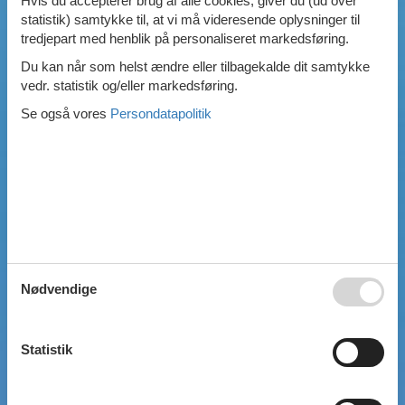
Hvis du accepterer brug af alle cookies, giver du (ud over
statistik) samtykke til, at vi må videresende oplysninger til
Swimmingpool
tredjepart med henblik på personaliseret markedsføring.
Spa
Sauna
Du kan når som helst ændre eller tilbagekalde dit samtykke
Internet
vedr. statistik og/eller markedsføring.
Parabol/kabel TV
Se også vores
Persondatapolitik
Brændeovn
Opvaskemaskine
Vaskemaskine
Tørretumbler
Ikkeryger
Aktivitetsrum
Handicapvenligt
Gode fiskeforhold
Indhegnet område
Aircondition
Nødvendige
Ladestander til elbil
Energivenligt
Statistik